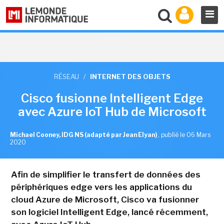
RÉSEAU
/
INTERNET DES OBJETS
Cisco fusionne Intelligent Edge
avec Azure IoT Hub de Microsoft
Michael Cooney, IDG NS (adapté par Jean Elyan)
,
publié le 06 Mars
2020
Afin de simplifier le transfert de données des
périphériques edge vers les applications du
cloud Azure de Microsoft, Cisco va fusionner
son logiciel Intelligent Edge, lancé récemment,