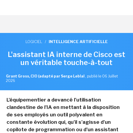
LOGICIEL
/
INTELLIGENCE ARTIFICIELLE
L'assistant IA interne de Cisco est
un véritable touche-à-tout
Grant Gross, CIO (adapté par Serge Leblal
,
publié le 06 Juillet
2026
L'équipementier a devancé l'utilisation
clandestine de l'IA en mettant à la disposition
de ses employés un outil polyvalent en
constante évolution qui, qu'il s'agisse d'un
copilote de programmation ou d'un assistant