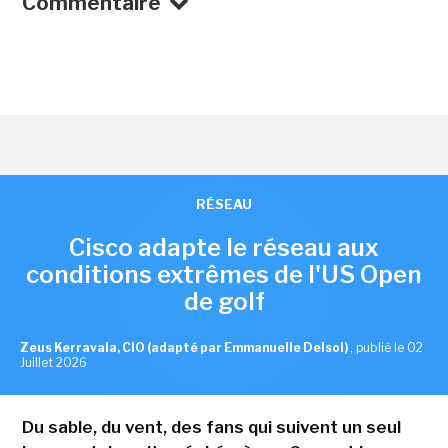
Commentaire
RÉSEAU
Cisco adapte le réseau aux
conditions extrêmes de l'US Open
de golf
Zeus Kerravala, CIO (adapté par Emmanuelle Delsol)
,
publié le 02
Juillet 2026
Du sable, du vent, des fans qui suivent un seul