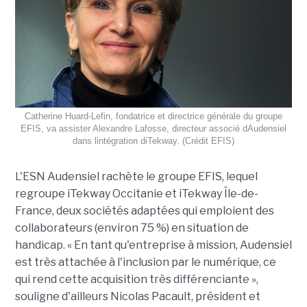
Catherine Huard-Lefin, fondatrice et directrice générale du groupe
EFIS, va assister Alexandre Lafosse, directeur associé dAudensiel
dans lintégration diTekway. (Crédit EFIS)
L'ESN Audensiel rachète le groupe EFIS, lequel
regroupe iTekway Occitanie et iTekway Île-de-
France, deux sociétés adaptées qui emploient des
collaborateurs (environ 75 %) en situation de
handicap. « En tant qu'entreprise à mission, Audensiel
est très attachée à l'inclusion par le numérique, ce
qui rend cette acquisition très différenciante »,
souligne d'ailleurs Nicolas Pacault, président et