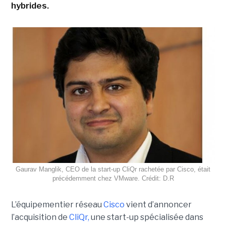
hybrides.
Gaurav Manglik, CEO de la start-up CliQr rachetée par Cisco, était
précédemment chez VMware. Crédit: D.R
L’équipementier réseau
Cisco
vient d’annoncer
l’acquisition de
CliQr,
une start-up spécialisée dans