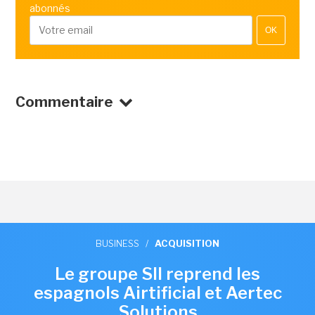
abonnés
OK
Commentaire
BUSINESS
/
ACQUISITION
Le groupe SII reprend les
espagnols Airtificial et Aertec
Solutions