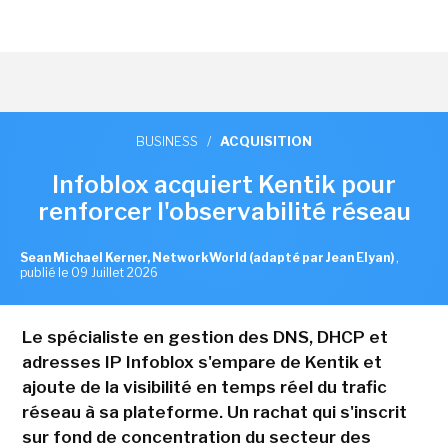
BUSINESS
/
ACQUISITION
Infoblox acquiert Kentik pour
renforcer l'observabilité réseau
Sean Michael Kerner, NetworkWorld (adapté par Jean Elyan)
,
publié le 09 Juillet 2026
Le spécialiste en gestion des DNS, DHCP et
adresses IP Infoblox s'empare de Kentik et
ajoute de la visibilité en temps réel du trafic
réseau à sa plateforme. Un rachat qui s'inscrit
sur fond de concentration du secteur des