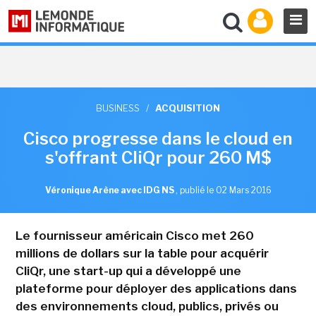
BUSINESS
/
ACQUISITION
Cisco progresse dans le cloud en
s'offrant CliQr pour 260 M$
Véronique Arène avec IDG NS
,
publié le 02 Mars 2016
Le fournisseur américain Cisco met 260
millions de dollars sur la table pour acquérir
CliQr, une start-up qui a développé une
plateforme pour déployer des applications dans
des environnements cloud, publics, privés ou