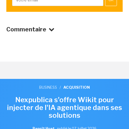
Commentaire
BUSINESS
/
ACQUISITION
Nexpublica s'offre Wikit pour
injecter de l'IA agentique dans ses
solutions
Benoît Huet
,
publié le 07 Juillet 2026