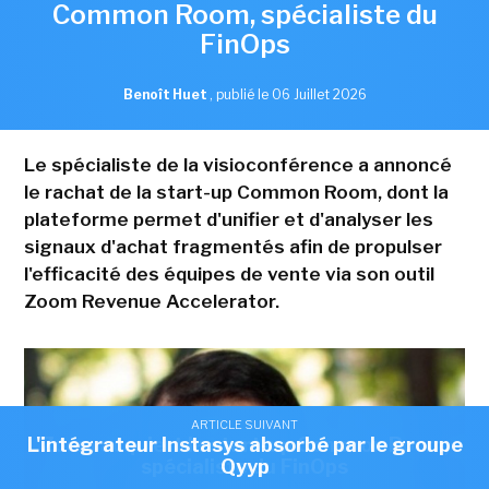
Common Room, spécialiste du
FinOps
Benoît Huet
,
publié le 06 Juillet 2026
Le spécialiste de la visioconférence a annoncé
le rachat de la start-up Common Room, dont la
plateforme permet d'unifier et d'analyser les
signaux d'achat fragmentés afin de propulser
l'efficacité des équipes de vente via son outil
Zoom Revenue Accelerator.
ARTICLE SUIVANT
ARTICLE SUIVANT
L'intégrateur Instasys absorbé par le groupe
Zoom acquiert la start-up Common Room,
spécialiste du FinOps
Qyyp