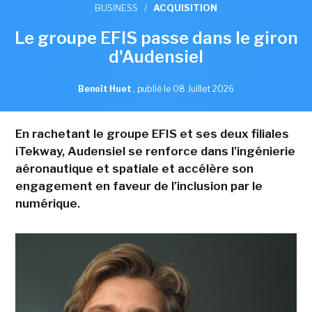
BUSINESS
/
ACQUISITION
Le groupe EFIS passe dans le giron
d'Audensiel
Benoît Huet
,
publié le 08 Juillet 2026
En rachetant le groupe EFIS et ses deux filiales
iTekway, Audensiel se renforce dans l'ingénierie
aéronautique et spatiale et accélère son
engagement en faveur de l'inclusion par le
numérique.