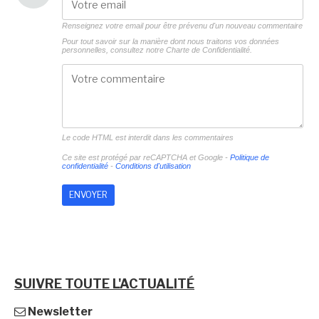
Renseignez votre email pour être prévenu d'un nouveau commentaire
Pour tout savoir sur la manière dont nous traitons vos données
personnelles, consultez notre
Charte de Confidentialité.
Le code HTML est interdit dans les commentaires
Ce site est protégé par reCAPTCHA et Google -
Politique de
confidentialité
-
Conditions d'utilisation
SUIVRE TOUTE L'ACTUALITÉ
Newsletter