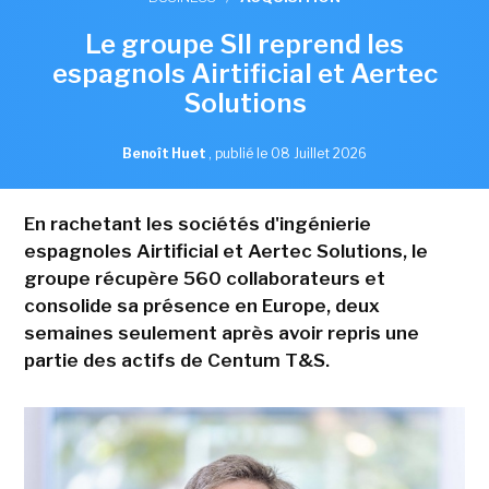
Le groupe SII reprend les
espagnols Airtificial et Aertec
Solutions
Benoît Huet
,
publié le 08 Juillet 2026
En rachetant les sociétés d'ingénierie
espagnoles Airtificial et Aertec Solutions, le
groupe récupère 560 collaborateurs et
consolide sa présence en Europe, deux
semaines seulement après avoir repris une
partie des actifs de Centum T&S.