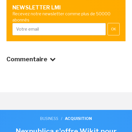
NEWSLETTER LMI
Recevez notre newsletter comme plus de 50000
abonnés
OK
Commentaire
BUSINESS
/
ACQUISITION
Nexpublica s'offre Wikit pour