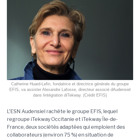
Catherine Huard-Lefin, fondatrice et directrice générale du groupe
EFIS, va assister Alexandre Lafosse, directeur associé dAudensiel
dans lintégration diTekway. (Crédit EFIS)
L'ESN Audensiel rachète le groupe EFIS, lequel
regroupe iTekway Occitanie et iTekway Île-de-
France, deux sociétés adaptées qui emploient des
collaborateurs (environ 75 %) en situation de