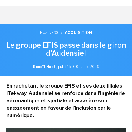
BUSINESS
/
ACQUISITION
Le groupe EFIS passe dans le giron
d'Audensiel
Benoît Huet
,
publié le 08 Juillet 2026
En rachetant le groupe EFIS et ses deux filiales
iTekway, Audensiel se renforce dans l'ingénierie
aéronautique et spatiale et accélère son
engagement en faveur de l'inclusion par le
numérique.