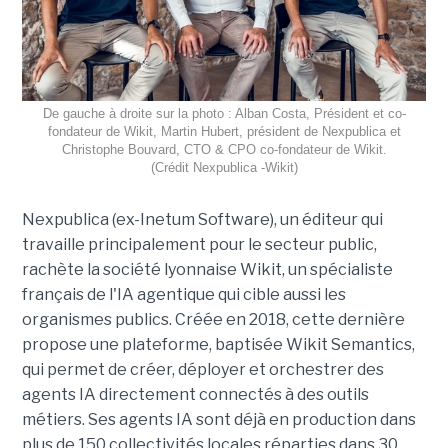
De gauche à droite sur la photo : Alban Costa, Président et co-
fondateur de Wikit, Martin Hubert, président de Nexpublica et
Christophe Bouvard, CTO & CPO co-fondateur de Wikit.
(Crédit Nexpublica -Wikit)
Nexpublica (ex-Inetum Software), un éditeur qui
travaille principalement pour le secteur public,
rachète la société lyonnaise Wikit, un spécialiste
français de l'IA agentique qui cible aussi les
organismes publics. Créée en 2018, cette dernière
propose une plateforme, baptisée Wikit Semantics,
qui permet de créer, déployer et orchestrer des
agents IA directement connectés à des outils
métiers. Ses agents IA sont déjà en production dans
plus de 150 collectivités locales réparties dans 30