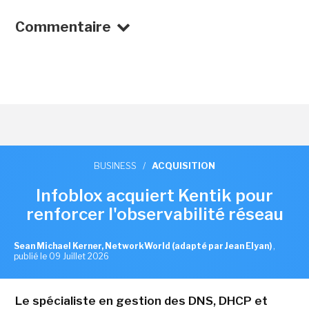
Commentaire
BUSINESS
/
ACQUISITION
Infoblox acquiert Kentik pour
renforcer l'observabilité réseau
Sean Michael Kerner, NetworkWorld (adapté par Jean Elyan)
,
publié le 09 Juillet 2026
Le spécialiste en gestion des DNS, DHCP et