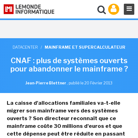
DATACENTER
/
MAINFRAME ET SUPERCALCULATEUR
CNAF : plus de systèmes ouverts
pour abandonner le mainframe ?
Jean-Pierre Blettner
,
publié le 20 Février 2013
La caisse d'allocations familiales va-t-elle
migrer son mainframe vers des systèmes
ouverts ? Son directeur reconnaît que ce
mainframe coûte 30 millions d'euros et que
cette dépense peut être réduite en passant