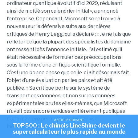
ordinateur quantique évolutif d’ici 2029, réduisant
ainsi de moitié son calendrier initial », a annoncé
l’entreprise.
Cependant, Microsoft se retrouve à
nouveau sur la défensive suite aux dernières
critiques de Henry Legg, qui a déclaré : « Je ne fais que
refléter ce que la plupart des spécialistes du domaine
ont ressenti dès l’annonce initiale. J’ai estimé qu’il
était nécessaire de formuler ces préoccupations
sous la forme d’une critique scientifique formelle.
C’est une bonne chose que celle-ci ait désormais fait
l’objet d’une évaluation par les pairs et ait été
publiée. »
Sa critique porte sur le système de
transport des données, et non sur les données
expérimentales brutes elles-mêmes, que Microsoft
n’avait pas encore rendues entièrement publiques
d’une manière permettant une analyse
ARTICLE SUIVANT
TOP500 : Le chinois LineShine devient le
indépendante.
supercalculateur le plus rapide au monde