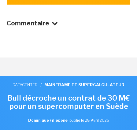
Commentaire
DATACENTER
/
MAINFRAME ET SUPERCALCULATEUR
Bull décroche un contrat de 30 M€
pour un supercomputer en Suède
Dominique Filippone
,
publié le 28 Avril 2026