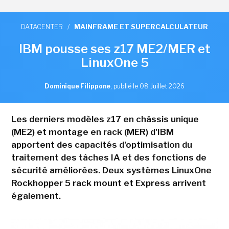
DATACENTER
/
MAINFRAME ET SUPERCALCULATEUR
IBM pousse ses z17 ME2/MER et
LinuxOne 5
Dominique Filippone
,
publié le 08 Juillet 2026
Les derniers modèles z17 en châssis unique
(ME2) et montage en rack (MER) d'IBM
apportent des capacités d'optimisation du
traitement des tâches IA et des fonctions de
sécurité améliorées. Deux systèmes LinuxOne
Rockhopper 5 rack mount et Express arrivent
également.