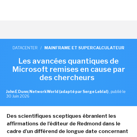
DATACENTER
/
MAINFRAME ET SUPERCALCULATEUR
Les avancées quantiques de
Microsoft remises en cause par
des chercheurs
John E Dunn; NetworkWorld (adapté par Serge Leblal)
,
publié le
30 Juin 2026
Des scientifiques sceptiques ébranlent les
affirmations de l'éditeur de Redmond dans le
cadre d'un différend de longue date concernant