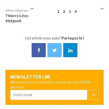
Article rédigé par
1
2
3
4
Thierry Lévy-
Abégnoli
Cet article vous a plu?
Partagez le !
NEWSLETTER LMI
Recevez notre newsletter comme plus de 50000
abonnés
OK