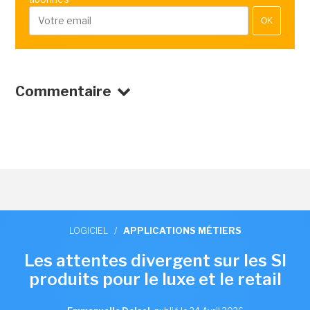
OK
Commentaire
LOGICIEL
/
APPLICATIONS MÉTIERS
Les attentes divergent sur les SI
produits pour le luxe et le retail