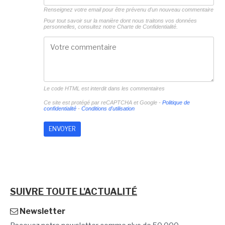
Renseignez votre email pour être prévenu d'un nouveau commentaire
Pour tout savoir sur la manière dont nous traitons vos données
personnelles, consultez notre
Charte de Confidentialité.
Le code HTML est interdit dans les commentaires
Ce site est protégé par reCAPTCHA et Google -
Politique de
confidentialité
-
Conditions d'utilisation
SUIVRE TOUTE L'ACTUALITÉ
Newsletter