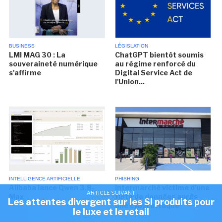
BUSINESS
LÉGISLATION
LMI MAG 30 : La
ChatGPT bientôt soumis
souveraineté numérique
au régime renforcé du
s'affirme
Digital Service Act de
l'Union...
INTELLIGENCE ARTIFICIELLE
PHISHING
Alibaba lance Qwen 3.8-
Intermarché victime d'une
ARTICLE SUIVANT
Max
fuite de données après
Les attentes divergent sur les SI produits pour
une cyberattaque
le luxe et le retail