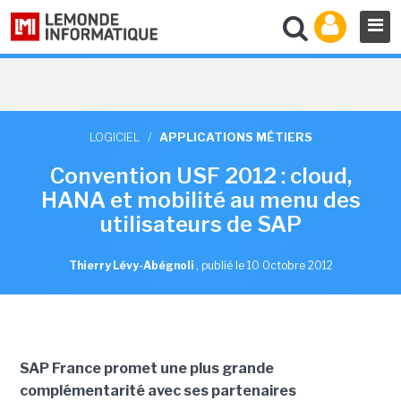
LOGICIEL
/
APPLICATIONS MÉTIERS
Convention USF 2012 : cloud,
HANA et mobilité au menu des
utilisateurs de SAP
Thierry Lévy-Abégnoli
,
publié le 10 Octobre 2012
SAP France promet une plus grande
complémentarité avec ses partenaires