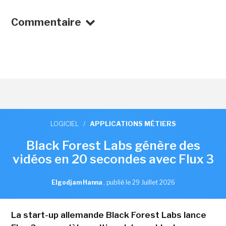
Commentaire
LOGICIEL
/
APPLICATIONS MÉTIERS
Black Forest Labs génère des
vidéos en 20 secondes avec Flux 3
Elgodjam Hanna
,
publié le 29 Juillet 2026
La start-up allemande Black Forest Labs lance