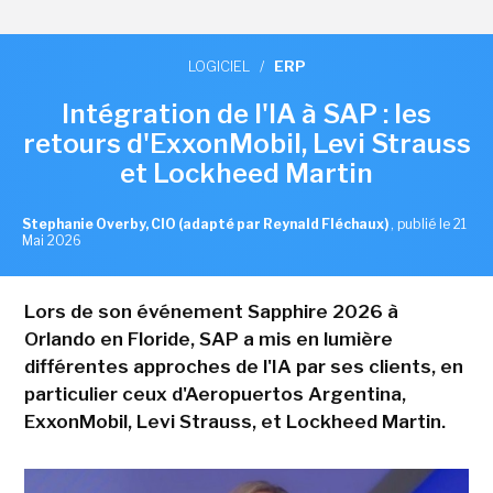
LOGICIEL
/
ERP
Intégration de l'IA à SAP : les
retours d'ExxonMobil, Levi Strauss
et Lockheed Martin
Stephanie Overby, CIO (adapté par Reynald Fléchaux)
,
publié le 21
Mai 2026
Lors de son événement Sapphire 2026 à
Orlando en Floride, SAP a mis en lumière
différentes approches de l'IA par ses clients, en
particulier ceux d'Aeropuertos Argentina,
ExxonMobil, Levi Strauss, et Lockheed Martin.