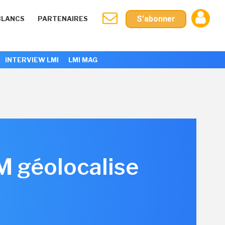
S'abonner
BLANCS
PARTENAIRES
INTERVIEW LMI
LMI MAG
 géolocalise