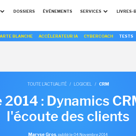
DOSSIERS
ÉVÉNEMENTS
SERVICES
LIVRES-
ARTE BLANCHE
ACCÉLERATEUR IA
CYBERCOACH
TESTS
TOUTE L'ACTUALITÉ
/
LOGICIEL
/
CRM
 2014 : Dynamics CRM
l'écoute des clients
Maryse Gros
,
publié le 04 Novembre 2014