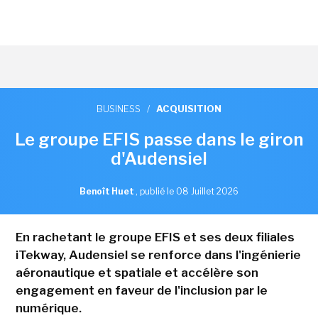
BUSINESS
/
ACQUISITION
Le groupe EFIS passe dans le giron
d'Audensiel
Benoît Huet
,
publié le 08 Juillet 2026
En rachetant le groupe EFIS et ses deux filiales
iTekway, Audensiel se renforce dans l'ingénierie
aéronautique et spatiale et accélère son
engagement en faveur de l'inclusion par le
numérique.