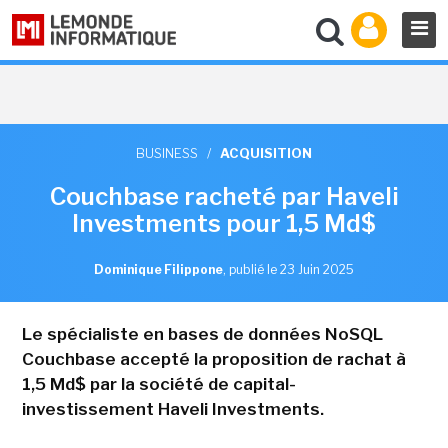
BUSINESS
/
ACQUISITION
Couchbase racheté par Haveli
Investments pour 1,5 Md$
Dominique Filippone
,
publié le 23 Juin 2025
Le spécialiste en bases de données NoSQL
Couchbase accepté la proposition de rachat à
1,5 Md$ par la société de capital-
investissement Haveli Investments.