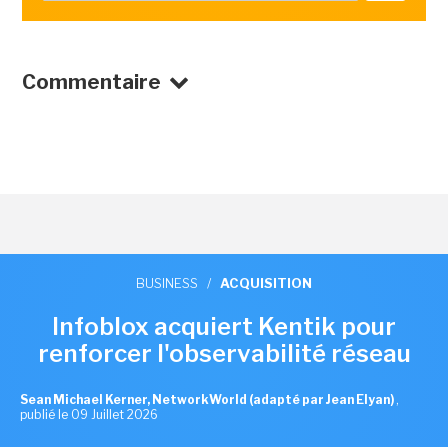
Commentaire
BUSINESS
/
ACQUISITION
Infoblox acquiert Kentik pour
renforcer l'observabilité réseau
Sean Michael Kerner, NetworkWorld (adapté par Jean Elyan)
,
publié le 09 Juillet 2026