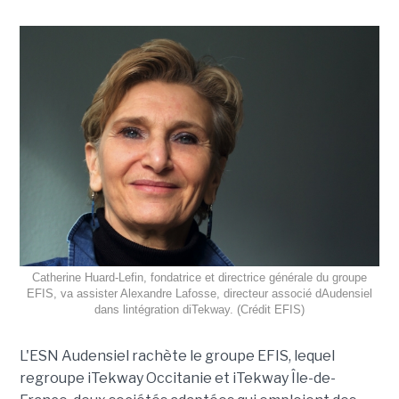
Catherine Huard-Lefin, fondatrice et directrice générale du groupe
EFIS, va assister Alexandre Lafosse, directeur associé dAudensiel
dans lintégration diTekway. (Crédit EFIS)
L'ESN Audensiel rachète le groupe EFIS, lequel
regroupe iTekway Occitanie et iTekway Île-de-