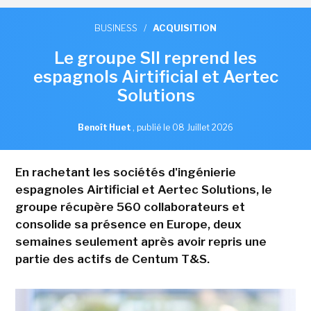
BUSINESS
/
ACQUISITION
Le groupe SII reprend les
espagnols Airtificial et Aertec
Solutions
Benoît Huet
,
publié le 08 Juillet 2026
En rachetant les sociétés d'ingénierie
espagnoles Airtificial et Aertec Solutions, le
groupe récupère 560 collaborateurs et
consolide sa présence en Europe, deux
semaines seulement après avoir repris une
partie des actifs de Centum T&S.