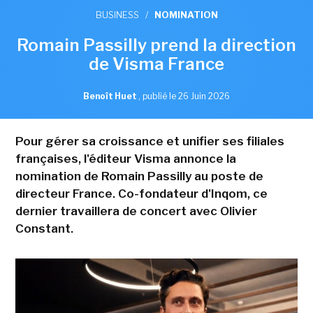
BUSINESS
/
NOMINATION
Romain Passilly prend la direction
de Visma France
Benoît Huet
,
publié le 26 Juin 2026
Pour gérer sa croissance et unifier ses filiales
françaises, l'éditeur Visma annonce la
nomination de Romain Passilly au poste de
directeur France. Co-fondateur d'Inqom, ce
dernier travaillera de concert avec Olivier
Constant.