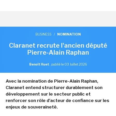
BUSINESS
/
NOMINATION
Claranet recrute l'ancien député
Pierre-Alain Raphan
Benoît Huet
,
publié le 03 Juillet 2026
Avec la nomination de Pierre-Alain Raphan,
Claranet entend structurer durablement son
développement sur le secteur public et
renforcer son rôle d'acteur de confiance sur les
enjeux de souveraineté.