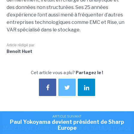
des données non structurées. Ses 25 années
d’expérience l’ont aussi mené à fréquenter d’autres
entreprises technologiques comme EMC et Rise, un
VAR spécialisé dans le stockage.
Article rédigé par
Benoît Huet
Cet article vous a plu?
Partagez le !
ARTICLE SUIVANT
ARTICLE SUIVANT
NEWSLETTER LMI
Romain Passilly prend la direction de Visma
Paul Yokoyama devient président de Sharp
ARTICLE SUIVANT
Recevez notre newsletter comme plus de 50000
Marc Royer confirmé à la tête de NetApp France
Europe
France
abonnés