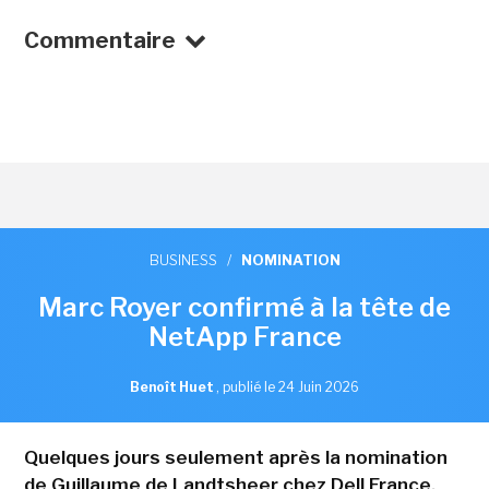
Commentaire
BUSINESS
/
NOMINATION
Marc Royer confirmé à la tête de
NetApp France
Benoît Huet
,
publié le 24 Juin 2026
Quelques jours seulement après la nomination
de Guillaume de Landtsheer chez Dell France,