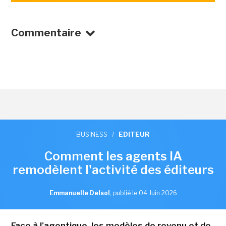
Commentaire
BUSINESS
/
EDITEUR
Comment les agents IA
remodèlent l'activité des éditeurs
Emmanuelle Delsol
,
publié le 04 Juin 2026
Face à l'agentique, les modèles de revenu et de