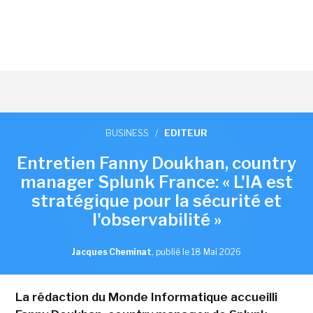
BUSINESS
/
EDITEUR
Entretien Fanny Doukhan, country
manager Splunk France: « L'IA est
stratégique pour la sécurité et
l'observabilité »
Jacques Cheminat
,
publié le 18 Mai 2026
La rédaction du Monde Informatique accueilli