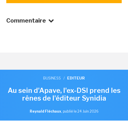
Commentaire
BUSINESS
/
EDITEUR
Au sein d'Apave, l'ex-DSI prend les
rênes de l'éditeur Synidia
Reynald Fléchaux
,
publié le 24 Juin 2026