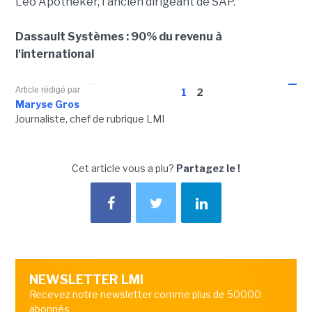
Léo Apotheker, l'ancien dirigeant de SAP.
Dassault Systèmes : 90% du revenu à
l'international
Article rédigé par
1
2
Maryse Gros
Journaliste, chef de rubrique LMI
Cet article vous a plu?
Partagez le !
NEWSLETTER LMI
Recevez notre newsletter comme plus de 50000
abonnés