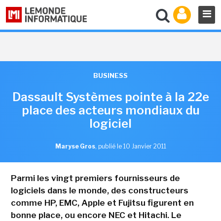
BUSINESS
Dassault Systèmes pointe à la 22e
place des acteurs mondiaux du
logiciel
Maryse Gros
,
publié le 10 Janvier 2011
Parmi les vingt premiers fournisseurs de
logiciels dans le monde, des constructeurs
comme HP, EMC, Apple et Fujitsu figurent en
bonne place, ou encore NEC et Hitachi. Le