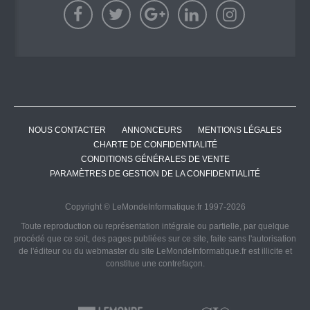
NOUS CONTACTER
ANNONCEURS
MENTIONS LÉGALES
CHARTE DE CONFIDENTIALITÉ
CONDITIONS GÉNÉRALES DE VENTE
PARAMÈTRES DE GESTION DE LA CONFIDENTIALITÉ
Copyright © LeMondeInformatique.fr 1997-2026
Toute reproduction ou représentation intégrale ou partielle, par quelque
procédé que ce soit, des pages publiées sur ce site, faite sans l'autorisation
de l'éditeur ou du webmaster du site LeMondeInformatique.fr est illicite et
constitue une contrefaçon.