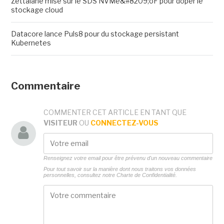
Zettalane mise sur le SDS NVMe&#8209;oF pour doper le
stockage cloud
Datacore lance Puls8 pour du stockage persistant
Kubernetes
Commentaire
COMMENTER CET ARTICLE EN TANT QUE
VISITEUR
OU
CONNECTEZ-VOUS
Renseignez votre email pour être prévenu d'un nouveau commentaire
Pour tout savoir sur la manière dont nous traitons vos données
personnelles, consultez notre
Charte de Confidentialité.