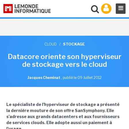
CLOUD
/
STOCKAGE
Datacore oriente son hyperviseur
de stockage vers le cloud
Jacques Cheminat
,
publié le 09 Juillet 2012
Le spécialiste de l'hyperviseur de stockage a présenté
la dernière mouture de son offre SanSymphony. Elle
s'adresse aux grands datacenters et aux fournisseurs
de services clouds. Elle adopte aussi un paiement à
l'usage.