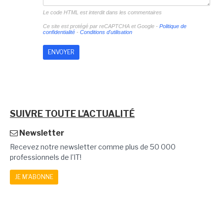
Le code HTML est interdit dans les commentaires
Ce site est protégé par reCAPTCHA et Google -
Politique de
confidentialité
-
Conditions d'utilisation
SUIVRE TOUTE L'ACTUALITÉ
Newsletter
Recevez notre newsletter comme plus de 50 000
professionnels de l'IT!
JE M'ABONNE