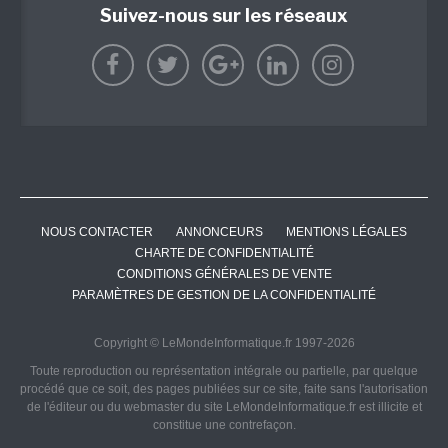
Suivez-nous sur les réseaux
NOUS CONTACTER
ANNONCEURS
MENTIONS LÉGALES
CHARTE DE CONFIDENTIALITÉ
CONDITIONS GÉNÉRALES DE VENTE
PARAMÈTRES DE GESTION DE LA CONFIDENTIALITÉ
Copyright © LeMondeInformatique.fr 1997-2026
Toute reproduction ou représentation intégrale ou partielle, par quelque
procédé que ce soit, des pages publiées sur ce site, faite sans l'autorisation
de l'éditeur ou du webmaster du site LeMondeInformatique.fr est illicite et
constitue une contrefaçon.