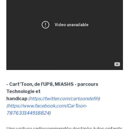
- Cart’Toon, de l’UP8, MIASHS - parcours
Technologie et
handicap
(
https://twitter.com/cartoondefih
)
(
https://www.facebook.com/CarToon-
787633144918824
)
Une voiture radiocommandée destinée à des enfants