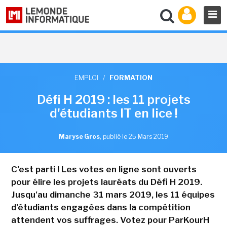
EMPLOI
/
FORMATION
Défi H 2019 : les 11 projets
d'étudiants IT en lice !
Maryse Gros
,
publié le 25 Mars 2019
C'est parti ! Les votes en ligne sont ouverts
pour élire les projets lauréats du Défi H 2019.
Jusqu'au dimanche 31 mars 2019, les 11 équipes
d'étudiants engagées dans la compétition
attendent vos suffrages. Votez pour ParKourH