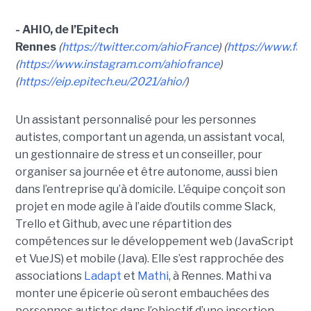
- AHIO, de l’Epitech
Rennes
(
https://twitter.com/ahioFrance
) (
https://www.fac
(
https://www.instagram.com/ahiofrance
)
(
https://eip.epitech.eu/2021/ahio/
)
Un assistant personnalisé pour les personnes
autistes, comportant un agenda, un assistant vocal,
un gestionnaire de stress et un conseiller, pour
organiser sa journée et être autonome, aussi bien
dans l’entreprise qu’à domicile. L’équipe conçoit son
projet en mode agile à l’aide d’outils comme Slack,
Trello et Github, avec une répartition des
compétences sur le développement web (JavaScript
et VueJS) et mobile (Java). Elle s’est rapprochée des
associations
Ladapt
et
Mathi
, à Rennes. Mathi va
monter une épicerie où seront embauchées des
personnes autistes dans l’objectif d’une insertion