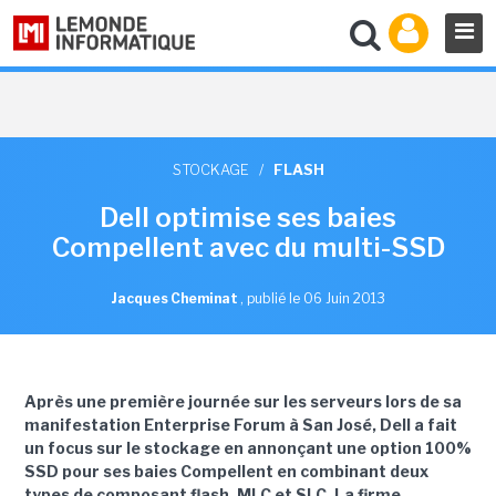
STOCKAGE
/
FLASH
Dell optimise ses baies
Compellent avec du multi-SSD
Jacques Cheminat
,
publié le 06 Juin 2013
Après une première journée sur les serveurs lors de sa
manifestation Enterprise Forum à San José, Dell a fait
un focus sur le stockage en annonçant une option 100%
SSD pour ses baies Compellent en combinant deux
types de composant flash, MLC et SLC. La firme