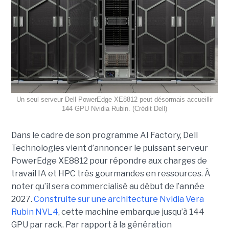
Un seul serveur Dell PowerEdge XE8812 peut désormais accueillir
144 GPU Nvidia Rubin. (Crédit Dell)
Dans le cadre de son programme AI Factory, Dell
Technologies vient d’annoncer le puissant serveur
PowerEdge XE8812 pour répondre aux charges de
travail IA et HPC très gourmandes en ressources. À
noter qu’il sera commercialisé au début de l’année
2027.
Construite sur une architecture Nvidia Vera
Rubin NVL4
, cette machine embarque jusqu’à 144
GPU par rack. Par rapport à la génération