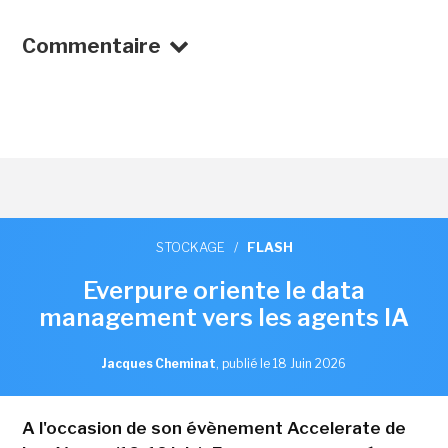
Commentaire
STOCKAGE
/
FLASH
Everpure oriente le data
management vers les agents IA
Jacques Cheminat
,
publié le 18 Juin 2026
A l'occasion de son évènement Accelerate de