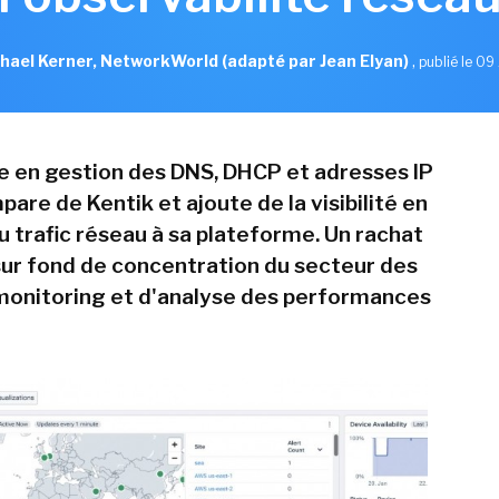
hael Kerner, NetworkWorld (adapté par Jean Elyan)
,
publié le 09 
te en gestion des DNS, DHCP et adresses IP
pare de Kentik et ajoute de la visibilité en
u trafic réseau à sa plateforme. Un rachat
 sur fond de concentration du secteur des
 monitoring et d'analyse des performances