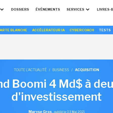
DOSSIERS
ÉVÉNEMENTS
SERVICES
LIVRES-
ARTE BLANCHE
ACCÉLERATEUR IA
CYBERCOACH
TESTS
TOUTE L'ACTUALITÉ
/
BUSINESS
/
ACQUISITION
end Boomi 4 Md$ à deu
d'investissement
Maryse Gros
,
publié le 03 Mai 2021