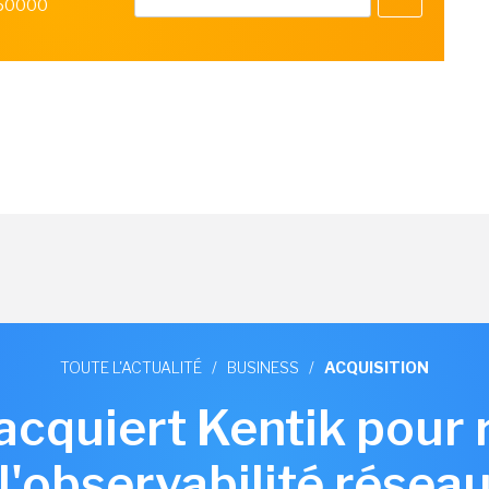
 50000
TOUTE L'ACTUALITÉ
/
BUSINESS
/
ACQUISITION
 acquiert Kentik pour 
l'observabilité résea