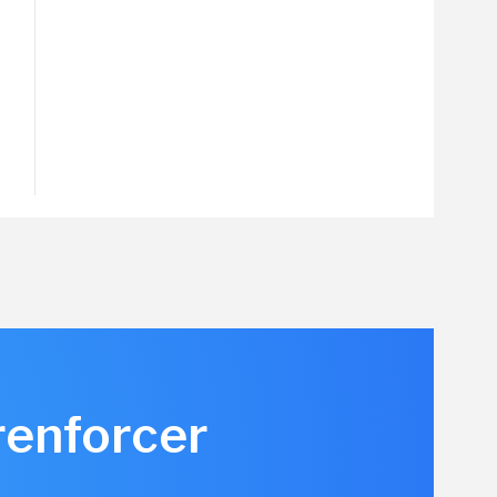
renforcer
u