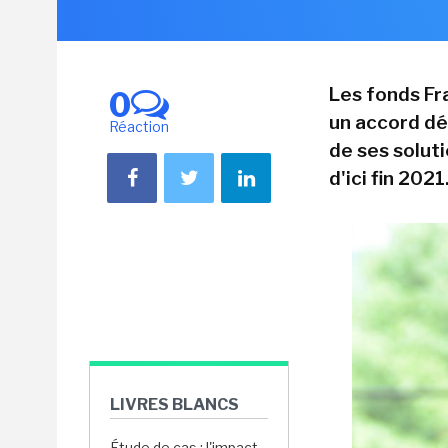
Les fonds Fr
0
un accord déf
Réaction
de ses soluti
d'ici fin 2021
LIVRES BLANCS
Étude de cas : l'impact