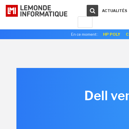
ACTUALITÉS
En ce moment :
HP POLY
C
Dell v