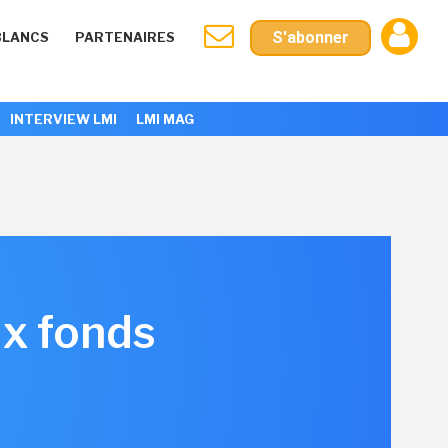
S'abonner
BLANCS
PARTENAIRES
INTERVIEW LMI
LMI MAG
x fonds