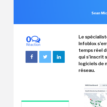
Sean Mic
Le spécialis
0
Infoblox s'em
Réaction
temps réel d
qui s'inscrit
logiciels de
réseau.