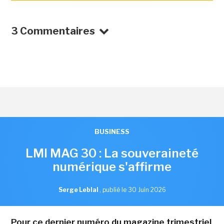
3 Commentaires
BUSINESS
LMI MAG 30 : La souveraineté
numérique s'affirme
Serge Leblal
,
publié le 30 Juin 2026
Pour ce dernier numéro du magazine trimestriel