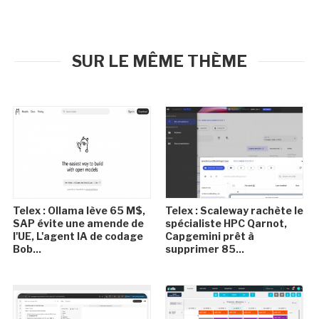
SUR LE MÊME THÈME
Telex : Ollama lève 65 M$,
Telex : Scaleway rachète le
SAP évite une amende de
spécialiste HPC Qarnot,
l'UE, L'agent IA de codage
Capgemini prêt à
Bob...
supprimer 85...