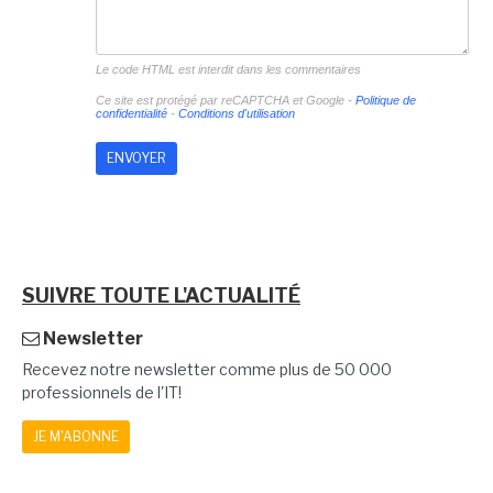
Le code HTML est interdit dans les commentaires
Ce site est protégé par reCAPTCHA et Google -
Politique de
confidentialité
-
Conditions d'utilisation
SUIVRE TOUTE L'ACTUALITÉ
Newsletter
Recevez notre newsletter comme plus de 50 000
professionnels de l'IT!
JE M'ABONNE