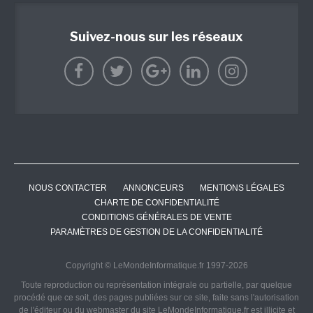
Suivez-nous sur les réseaux
NOUS CONTACTER
ANNONCEURS
MENTIONS LÉGALES
CHARTE DE CONFIDENTIALITÉ
CONDITIONS GÉNÉRALES DE VENTE
PARAMÈTRES DE GESTION DE LA CONFIDENTIALITÉ
Copyright © LeMondeInformatique.fr 1997-2026
Toute reproduction ou représentation intégrale ou partielle, par quelque
procédé que ce soit, des pages publiées sur ce site, faite sans l'autorisation
de l'éditeur ou du webmaster du site LeMondeInformatique.fr est illicite et