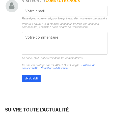
VISITEUR
OU
CONNECTEZ-VOUS
Renseignez votre email pour être prévenu d'un nouveau commentaire
Pour tout savoir sur la manière dont nous traitons vos données
personnelles, consultez notre
Charte de Confidentialité.
Le code HTML est interdit dans les commentaires
Ce site est protégé par reCAPTCHA et Google -
Politique de
confidentialité
-
Conditions d'utilisation
SUIVRE TOUTE L'ACTUALITÉ