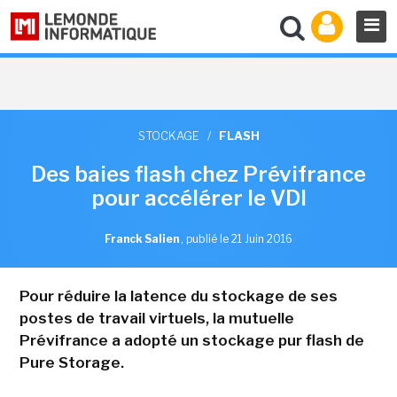
STOCKAGE
/
FLASH
Des baies flash chez Prévifrance
pour accélérer le VDI
Franck Salien
,
publié le 21 Juin 2016
Pour réduire la latence du stockage de ses
postes de travail virtuels, la mutuelle
Prévifrance a adopté un stockage pur flash de
Pure Storage.