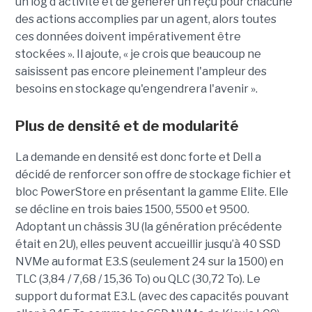
un log d'activité et de générer un reçu pour chacune
des actions accomplies par un agent, alors toutes
ces données doivent impérativement être
stockées ». Il ajoute, « je crois que beaucoup ne
saisissent pas encore pleinement l'ampleur des
besoins en stockage qu'engendrera l'avenir ».
Plus de densité et de modularité
La demande en densité est donc forte et Dell a
décidé de renforcer son offre de stockage fichier et
bloc PowerStore en présentant la gamme Elite. Elle
se décline en trois baies 1500, 5500 et 9500.
Adoptant un châssis 3U (la génération précédente
était en 2U), elles peuvent accueillir jusqu’à 40 SSD
NVMe au format E3.S (seulement 24 sur la 1500) en
TLC (3,84 / 7,68 / 15,36 To) ou QLC (30,72 To). Le
support du format E3.L (avec des capacités pouvant