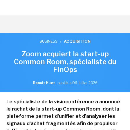
BUSINESS
/
ACQUISITION
Zoom acquiert la start-up
Common Room, spécialiste du
FinOps
Benoît Huet
,
publié le 06 Juillet 2026
Le spécialiste de la visioconférence a annoncé
le rachat de la start-up Common Room, dont la
plateforme permet d'unifier et d'analyser les
signaux d'achat fragmentés afin de propulser