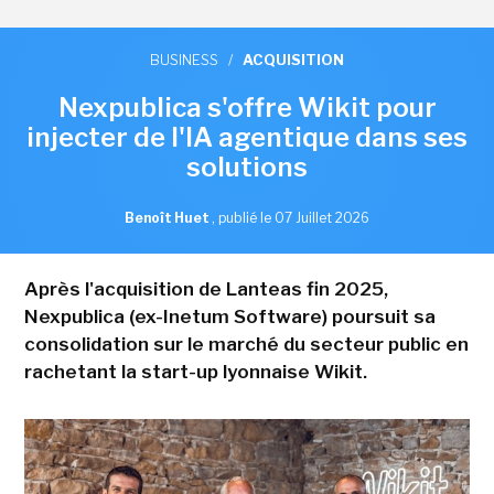
BUSINESS
/
ACQUISITION
Nexpublica s'offre Wikit pour
injecter de l'IA agentique dans ses
solutions
Benoît Huet
,
publié le 07 Juillet 2026
Après l'acquisition de Lanteas fin 2025,
Nexpublica (ex-Inetum Software) poursuit sa
consolidation sur le marché du secteur public en
rachetant la start-up lyonnaise Wikit.