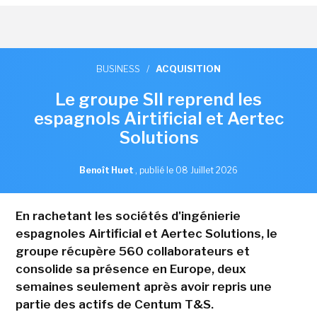
BUSINESS
/
ACQUISITION
Le groupe SII reprend les
espagnols Airtificial et Aertec
Solutions
Benoît Huet
,
publié le 08 Juillet 2026
En rachetant les sociétés d'ingénierie
espagnoles Airtificial et Aertec Solutions, le
groupe récupère 560 collaborateurs et
consolide sa présence en Europe, deux
semaines seulement après avoir repris une
partie des actifs de Centum T&S.