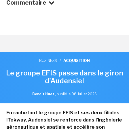
Commentaire
BUSINESS
/
ACQUISITION
Le groupe EFIS passe dans le giron
d'Audensiel
Benoît Huet
,
publié le 08 Juillet 2026
En rachetant le groupe EFIS et ses deux filiales
iTekway, Audensiel se renforce dans l'ingénierie
aéronautique et spatiale et accélère son