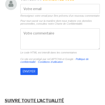
Renseignez votre email pour être prévenu d'un nouveau commentaire
Pour tout savoir sur la manière dont nous traitons vos données
personnelles, consultez notre
Charte de Confidentialité.
Le code HTML est interdit dans les commentaires
Ce site est protégé par reCAPTCHA et Google -
Politique de
confidentialité
-
Conditions d'utilisation
SUIVRE TOUTE L'ACTUALITÉ