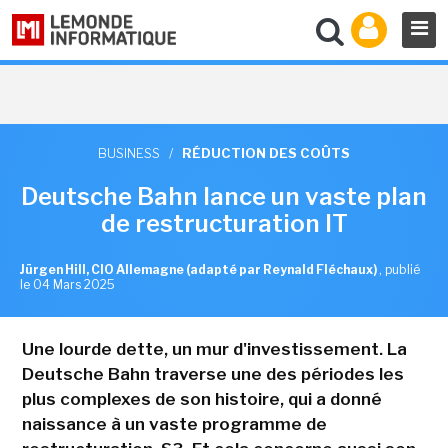
BUSINESS
/
RÉDUCTION DES COÛTS
Deutsche Bahn lance un vaste plan
de restructuration IT
Jürgen Hill, CIO Allemagne (adapté par Reynald Fléchaux)
,
publié
le 04 Mars 2025
Une lourde dette, un mur d'investissement. La
Deutsche Bahn traverse une des périodes les
plus complexes de son histoire, qui a donné
naissance à un vaste programme de