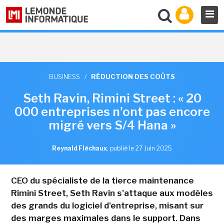
BUSINESS
/
RÉDUCTION DES COÛTS
Seth Ravin, Rimini Street : « 20
000 entreprises n'ont pas encore
migré vers S/4 Hana »
Reynald Fléchaux
,
publié le 27 Juin 2025
CEO du spécialiste de la tierce maintenance
Rimini Street, Seth Ravin s'attaque aux modèles
des grands du logiciel d'entreprise, misant sur
des marges maximales dans le support. Dans