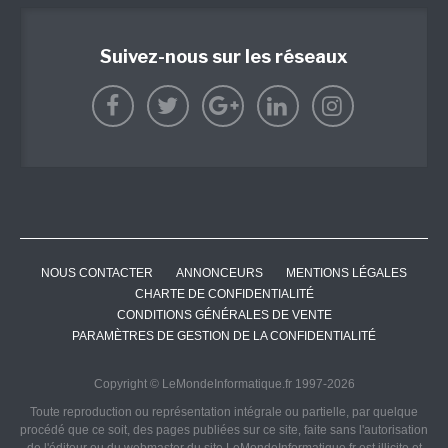
Suivez-nous sur les réseaux
NOUS CONTACTER
ANNONCEURS
MENTIONS LÉGALES
CHARTE DE CONFIDENTIALITÉ
CONDITIONS GÉNÉRALES DE VENTE
PARAMÈTRES DE GESTION DE LA CONFIDENTIALITÉ
Copyright © LeMondeInformatique.fr 1997-2026
Toute reproduction ou représentation intégrale ou partielle, par quelque
procédé que ce soit, des pages publiées sur ce site, faite sans l'autorisation
de l'éditeur ou du webmaster du site LeMondeInformatique.fr est illicite et