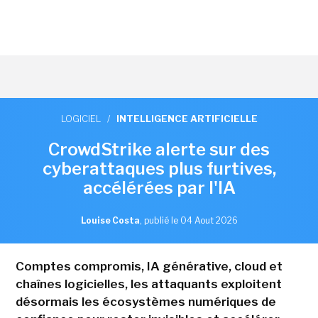
LOGICIEL
/
INTELLIGENCE ARTIFICIELLE
CrowdStrike alerte sur des
cyberattaques plus furtives,
accélérées par l'IA
Louise Costa
,
publié le 04 Aout 2026
Comptes compromis, IA générative, cloud et
chaînes logicielles, les attaquants exploitent
désormais les écosystèmes numériques de