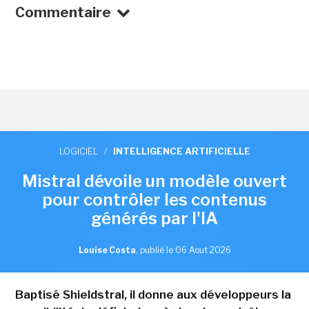
Commentaire
LOGICIEL
/
INTELLIGENCE ARTIFICIELLE
Mistral dévoile un modèle ouvert
pour contrôler les contenus
générés par l'IA
Louise Costa
,
publié le 06 Aout 2026
Baptisé Shieldstral, il donne aux développeurs la