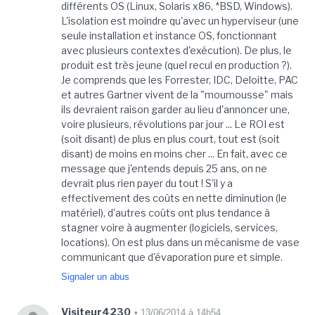
différents OS (Linux, Solaris x86, *BSD, Windows).
L'isolation est moindre qu'avec un hyperviseur (une
seule installation et instance OS, fonctionnant
avec plusieurs contextes d'exécution). De plus, le
produit est très jeune (quel recul en production ?).
Je comprends que les Forrester, IDC, Deloitte, PAC
et autres Gartner vivent de la "moumousse" mais
ils devraient raison garder au lieu d'annoncer une,
voire plusieurs, révolutions par jour ... Le ROI est
(soit disant) de plus en plus court, tout est (soit
disant) de moins en moins cher ... En fait, avec ce
message que j'entends depuis 25 ans, on ne
devrait plus rien payer du tout ! S'il y a
effectivement des coûts en nette diminution (le
matériel), d'autres coûts ont plus tendance à
stagner voire à augmenter (logiciels, services,
locations). On est plus dans un mécanisme de vase
communicant que d'évaporation pure et simple.
Signaler un abus
Visiteur4230
• 13/06/2014 à 14h54