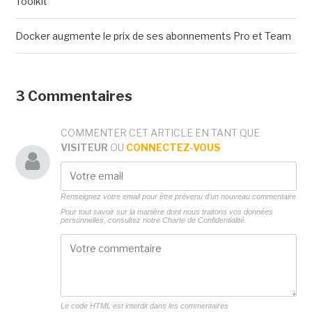
Toolkit
Docker augmente le prix de ses abonnements Pro et Team
3 Commentaires
COMMENTER CET ARTICLE EN TANT QUE
VISITEUR
OU
CONNECTEZ-VOUS
Renseignez votre email pour être prévenu d'un nouveau commentaire
Pour tout savoir sur la manière dont nous traitons vos données
personnelles, consultez notre
Charte de Confidentialité.
Le code HTML est interdit dans les commentaires