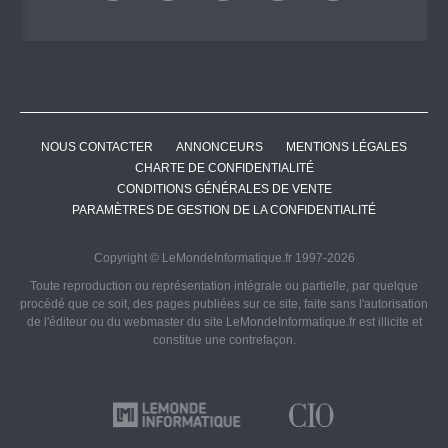
NOUS CONTACTER
ANNONCEURS
MENTIONS LÉGALES
CHARTE DE CONFIDENTIALITÉ
CONDITIONS GÉNÉRALES DE VENTE
PARAMÈTRES DE GESTION DE LA CONFIDENTIALITÉ
Copyright © LeMondeInformatique.fr 1997-2026
Toute reproduction ou représentation intégrale ou partielle, par quelque
procédé que ce soit, des pages publiées sur ce site, faite sans l'autorisation
de l'éditeur ou du webmaster du site LeMondeInformatique.fr est illicite et
constitue une contrefaçon.