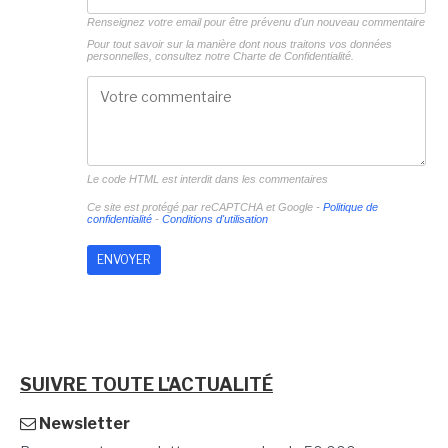
Renseignez votre email pour être prévenu d'un nouveau commentaire
Pour tout savoir sur la manière dont nous traitons vos données
personnelles, consultez notre
Charte de Confidentialité.
Le code HTML est interdit dans les commentaires
Ce site est protégé par reCAPTCHA et Google -
Politique de
confidentialité
-
Conditions d'utilisation
SUIVRE TOUTE L'ACTUALITÉ
Newsletter