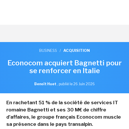
BUSINESS
/
ACQUISITION
Econocom acquiert Bagnetti pour
se renforcer en Italie
Benoît Huet
,
publié le 26 Juin 2026
En rachetant 51 % de la société de services IT
romaine Bagnetti et ses 30 M€ de chiffre
d'affaires, le groupe français Econocom muscle
sa présence dans le pays transalpin.