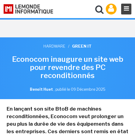
HARDWARE
/
GREEN IT
Econocom inaugure un site web
pour revendre des PC
reconditionnés
Benoît Huet
,
publié le 09 Décembre 2025
En lançant son site BtoB de machines
reconditionnées, Econocom veut prolonger un
peu plus la durée de vie des équipements dans
les entreprises. Ces derniers sont remis en état