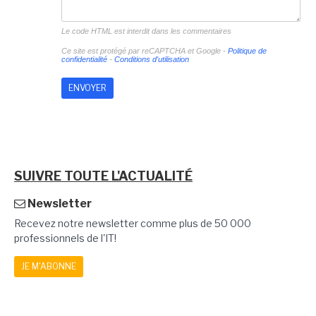
Le code HTML est interdit dans les commentaires
Ce site est protégé par reCAPTCHA et Google -
Politique de
confidentialité
-
Conditions d'utilisation
SUIVRE TOUTE L'ACTUALITÉ
Newsletter
Recevez notre newsletter comme plus de 50 000
professionnels de l'IT!
JE M'ABONNE