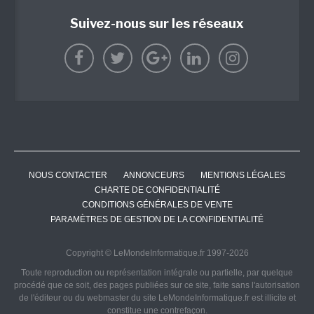
Suivez-nous sur les réseaux
NOUS CONTACTER
ANNONCEURS
MENTIONS LÉGALES
CHARTE DE CONFIDENTIALITÉ
CONDITIONS GÉNÉRALES DE VENTE
PARAMÈTRES DE GESTION DE LA CONFIDENTIALITÉ
Copyright © LeMondeInformatique.fr 1997-2026
Toute reproduction ou représentation intégrale ou partielle, par quelque
procédé que ce soit, des pages publiées sur ce site, faite sans l'autorisation
de l'éditeur ou du webmaster du site LeMondeInformatique.fr est illicite et
constitue une contrefaçon.