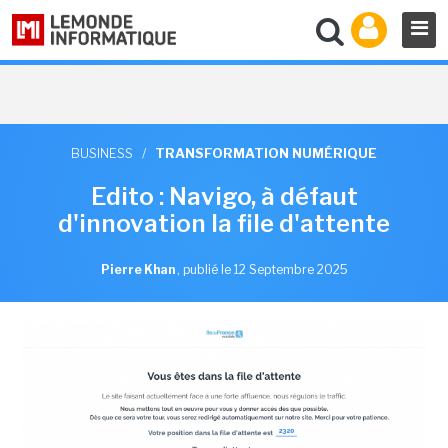
BUSINESS
/
TRANSFORMATION NUMÉRIQUE
Edito : Navigo, à défaut
d'innovation la file d'attente
Pierre Khan
,
publié le 12 Septembre 2025