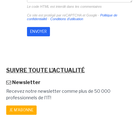
Le code HTML est interdit dans les commentaires
Ce site est protégé par reCAPTCHA et Google -
Politique de
confidentialité
-
Conditions d'utilisation
SUIVRE TOUTE L'ACTUALITÉ
Newsletter
Recevez notre newsletter comme plus de 50 000
professionnels de l'IT!
JE M'ABONNE