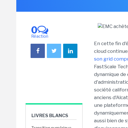
0
Réaction
En cette fin d'
cloud continue
son grid comp
FastScale Tech
dynamique de d
d'administratio
société califo
anciens d'Alca
une plateforme
dynamiquement
LIVRES BLANCS
aussi bien de 
Transition numérique