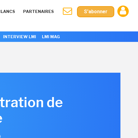
S'abonner
BLANCS
PARTENAIRES
INTERVIEW LMI
LMI MAG
tration de
e
9