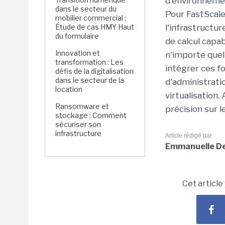
d'environneme
dans le secteur du
Pour FastScale
mobilier commercial :
Étude de cas HMY Haut
l'infrastruct
du formulaire
de calcul capab
Innovation et
n'importe que
transformation : Les
intégrer ces f
défis de la digitalisation
dans le secteur de la
d'administrati
location
virtualisation
Ransomware et
précision sur l
stockage : Comment
sécuriser son
infrastructure
Article rédigé par
Emmanuelle Del
Cet article