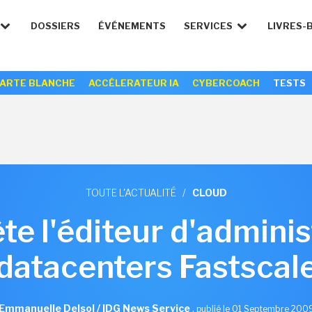
DOSSIERS
ÉVÉNEMENTS
SERVICES
LIVRES-
ARTE BLANCHE
ACCÉLERATEUR IA
CYBERCOACH
TESTS
TOUTE L'ACTUALITÉ
/
CLOUD
e l'éditeur d'adminis
datacenters Fastscal
Emmanuelle Delsol / IDG News Service
,
publié le 01 Septembre 200