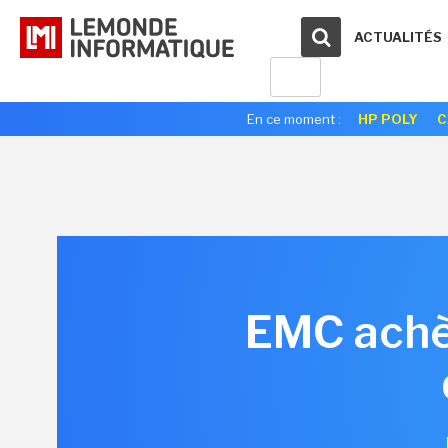
ACTUALITÉS
En ce moment :
HP POLY
C
EMC achèt