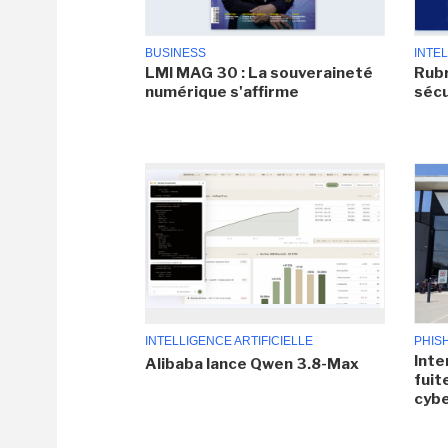
BUSINESS
INTEL
LMI MAG 30 : La souveraineté
Rubr
numérique s'affirme
sécu
INTELLIGENCE ARTIFICIELLE
PHIS
Inte
Alibaba lance Qwen 3.8-Max
fuit
cyb