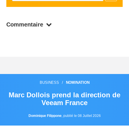
Commentaire
BUSINESS
/
NOMINATION
Marc Dollois prend la direction de
Veeam France
Dominique Filippone
,
publié le 08 Juillet 2026