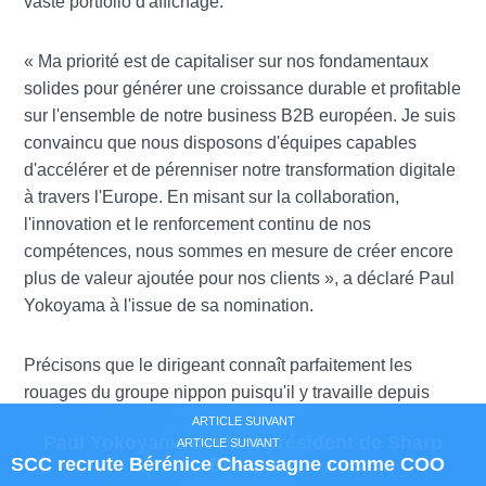
vaste portfolio d'affichage.
« Ma priorité est de capitaliser sur nos fondamentaux
solides pour générer une croissance durable et profitable
sur l'ensemble de notre business B2B européen. Je suis
convaincu que nous disposons d'équipes capables
d'accélérer et de pérenniser notre transformation digitale
à travers l'Europe. En misant sur la collaboration,
l'innovation et le renforcement continu de nos
compétences, nous sommes en mesure de créer encore
plus de valeur ajoutée pour nos clients », a déclaré Paul
Yokoyama à l'issue de sa nomination.
Précisons que le dirigeant connaît parfaitement les
rouages du groupe nippon puisqu'il y travaille depuis
deux décennies. Il a notamment exercé en Europe et a
ARTICLE SUIVANT
ARTICLE SUIVANT
Romain Passilly prend la direction de Visma
Paul Yokoyama devient président de Sharp
ARTICLE SUIVANT
ARTICLE SUIVANT
occupé des postes de direction au Japon, où il a
Marc Royer confirmé à la tête de NetApp France
SCC recrute Bérénice Chassagne comme COO
Europe
France
supervisé la stratégie business et le
go-to-market
pour le