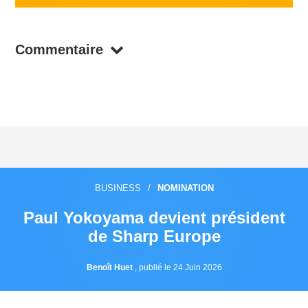
Commentaire
BUSINESS
/
NOMINATION
Paul Yokoyama devient président
de Sharp Europe
Benoît Huet
,
publié le 24 Juin 2026