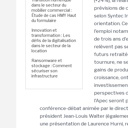
(+24%), la rel
dans le secteur du
prévisions de 
mobilier commercial :
Étude de cas HMY Haut
selon Syntec I
du formulaire
orientation. C
Innovation et
l'emploi notam
transformation : Les
de trois ans d
défis de la digitalisation
dans le secteur de la
relèvent pas 
location
futurs retraité
Ransomware et
tournure, ne s
stockage : Comment
gains de produc
sécuriser son
infrastructure
croissance, on
investissemen
perspectives d
l'Apec seront 
conférence-débat animée par le directe
président Jean-Louis Walter (égalemen
une présentation de Laurence Hurni, 