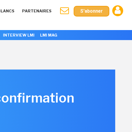
S'abonner
BLANCS
PARTENAIRES
INTERVIEW LMI
LMI MAG
confirmation