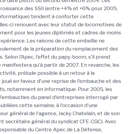
ance date plutôt du second semestre 2004. Les
croissance des SSII (entre +4% et +6% pour 2005,
nformatique) tendent à conforter cette
elles-ci renouent avec leur statut de locomotives de
ment pour les jeunes diplômés et cadres de moins
'expérience. Les raisons de cette embellie ne
seulement de la préparation du remplacement des
s. Selon l'Apec, l'effet du papy-boom, s'il prend
e manifestera qu'à partir de 2007. En revanche, les
tivité, prélude possible à un retour à la
t joué en faveur d'une reprise de l'embauche et des
ts, notamment en informatique. Pour 2005, les
'embauches du panel d'entreprises interrogé par
publiées cette semaine, à l'occasion d'une
ur général de l'agence, Jacky Chatelain, et de son
t secrétaire général du syndicat CFE-CGC). Avec
responsable du Centre Apec de La Défense,