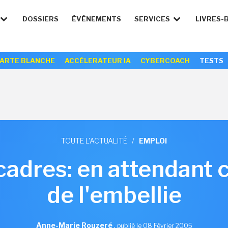
DOSSIERS
ÉVÉNEMENTS
SERVICES
LIVRES-
ARTE BLANCHE
ACCÉLERATEUR IA
CYBERCOACH
TESTS
TOUTE L'ACTUALITÉ
/
EMPLOI
cadres: en attendant 
de l'embellie
Anne-Marie Rouzeré
,
publié le 08 Février 2005