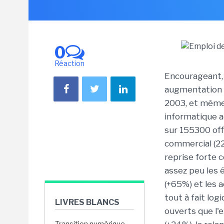
0
Réaction
Encourageant, 
augmentation d
2003, et même 
informatique a
sur 155300 off
commercial (22
reprise forte 
assez peu les 
(+65%) et les 
tout à fait lo
LIVRES BLANCS
ouverts que l'
Transition numérique