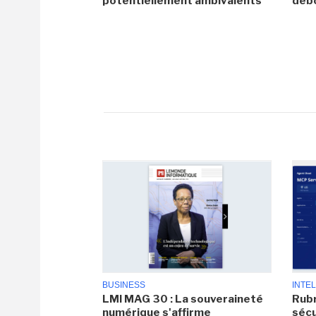
potentiellement ambivalents
debo
BUSINESS
INTEL
LMI MAG 30 : La souveraineté
Rubr
numérique s'affirme
sécu