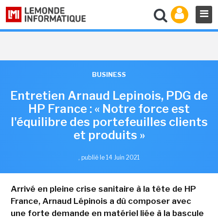
BUSINESS
Entretien Arnaud Lepinois, PDG de
HP France : « Notre force est
l'équilibre des portefeuilles clients
et produits »
,
publié le 14 Juin 2021
Arrivé en pleine crise sanitaire à la tête de HP
France, Arnaud Lépinois a dû composer avec
une forte demande en matériel liée à la bascule