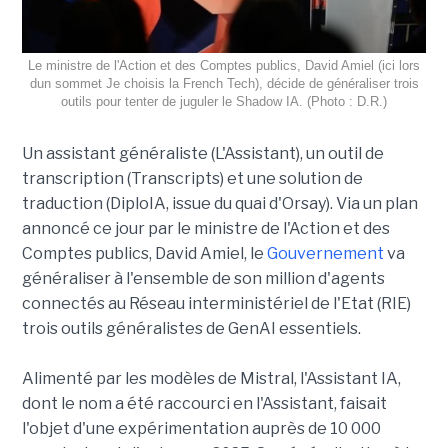
Le ministre de l'Action et des Comptes publics, David Amiel (ici lors
dun sommet Je choisis la French Tech), décide de généraliser trois
outils pour tenter de juguler le Shadow IA. (Photo : D.R.)
Un assistant généraliste (L'Assistant), un outil de
transcription (Transcripts) et une solution de
traduction (DiploIA, issue du quai d'Orsay). Via un plan
annoncé ce jour par le ministre de l'Action et des
Comptes publics, David Amiel, le
Gouvernement
va
généraliser à l'ensemble de son million d'agents
connectés au Réseau interministériel de l'Etat (RIE)
trois outils généralistes de GenAI essentiels.
Alimenté par les modèles de Mistral, l'Assistant IA,
dont le nom a été raccourci en l'Assistant, faisait
l'objet d'une expérimentation auprès de 10 000