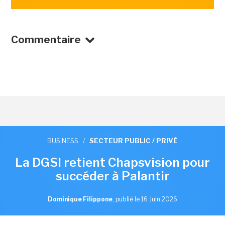
Commentaire
BUSINESS
/
SECTEUR PUBLIC / PRIVÉ
La DGSI retient Chapsvision pour
succéder à Palantir
Dominique Filippone
,
publié le 16 Juin 2026