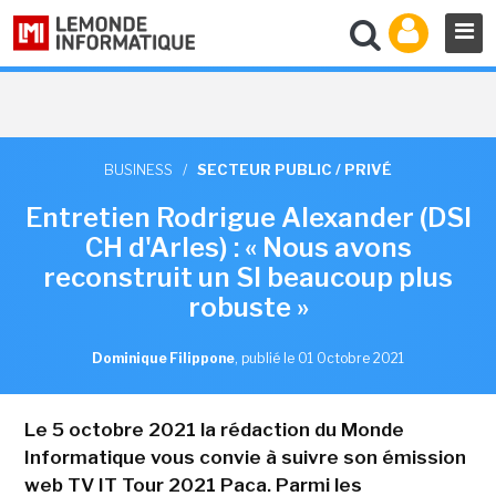
BUSINESS
/
SECTEUR PUBLIC / PRIVÉ
Entretien Rodrigue Alexander (DSI
CH d'Arles) : « Nous avons
reconstruit un SI beaucoup plus
robuste »
Dominique Filippone
,
publié le 01 Octobre 2021
Le 5 octobre 2021 la rédaction du Monde
Informatique vous convie à suivre son émission
web TV IT Tour 2021 Paca. Parmi les