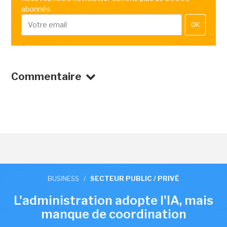
abonnés
OK
Commentaire
BUSINESS
/
SECTEUR PUBLIC / PRIVÉ
L'administration adopte l'IA, mais
manque de coordination