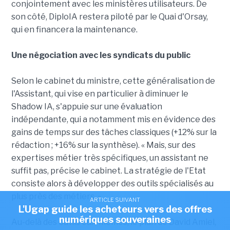
conjointement avec les ministères utilisateurs. De
son côté, DiploIA restera piloté par le Quai d'Orsay,
qui en financera la maintenance.
Une négociation avec les syndicats du public
Selon le cabinet du ministre, cette généralisation de
l'Assistant, qui vise en particulier à diminuer le
Shadow IA, s'appuie sur une évaluation
indépendante, qui a notamment mis en évidence des
gains de temps sur des tâches classiques (+12% sur la
rédaction ; +16% sur la synthèse). « Mais, sur des
expertises métier très spécifiques, un assistant ne
suffit pas, précise le cabinet. La stratégie de l'Etat
consiste alors à développer des outils spécialisés au
plus près des métiers. »
ARTICLE SUIVANT
L'Ugap guide les acheteurs vers des offres
numériques souveraines
Au-delà des outils eux-mêmes, le plan de David Amiel,