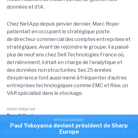
données et d’IA.
Chez NetApp depuis janvier dernier, Marc Royer
patientait en occupant le stratégique poste
de directeur commercial des comptes entreprises et
stratégiques. Avant de rejoindre le groupe, il a passé
plus de neuf ans chez Dell Technologies France où,
dernièrement, il était en charge de l'analytique et
des données non structurées. Ses 25 années
d’expérience l’ont aussi mené à fréquenter d’autres
entreprises technologiques comme EMC et Rise, un
VAR spécialisé dans le stockage.
Article rédigé par
Benoît Huet
ARTICLE SUIVANT
Paul Yokoyama devient président de Sharp
ARTICLE SUIVANT
Marc Royer confirmé à la tête de NetApp France
Europe
Cet article vous a plu?
Partagez le !