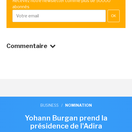
Recevez notre newsletter comme plus de 50000
abonnés
OK
Commentaire
BUSINESS
/
NOMINATION
Yohann Burgan prend la
présidence de l'Adira