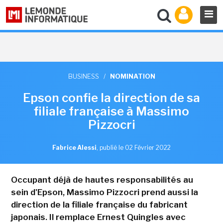
BUSINESS
/
NOMINATION
Epson confie la direction de sa
filiale française à Massimo
Pizzocri
Fabrice Alessi
,
publié le 02 Février 2022
Occupant déjà de hautes responsabilités au
sein d'Epson, Massimo Pizzocri prend aussi la
direction de la filiale française du fabricant
japonais. Il remplace Ernest Quingles avec