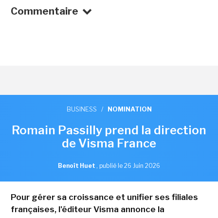
Commentaire
BUSINESS
/
NOMINATION
Romain Passilly prend la direction
de Visma France
Benoît Huet
,
publié le 26 Juin 2026
Pour gérer sa croissance et unifier ses filiales
françaises, l'éditeur Visma annonce la