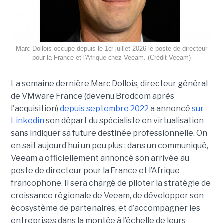
Marc Dollois occupe depuis le 1er juillet 2026 le poste de directeur
pour la France et l'Afrique chez Veeam. (Crédit Veeam)
La semaine dernière Marc Dollois, directeur général
de VMware France (devenu Brodcom après
l'acquisition)
depuis septembre 2022
a annoncé
sur
Linkedin
son départ du spécialiste en virtualisation
sans indiquer sa future destinée professionnelle. On
en sait aujourd’hui un peu plus : dans un communiqué,
Veeam a officiellement annoncé son arrivée au
poste de directeur pour la France et l’Afrique
francophone. Il sera chargé de piloter la stratégie de
croissance régionale de Veeam, de développer son
écosystème de partenaires, et d’accompagner les
entreprises dans la montée à l’échelle de leurs