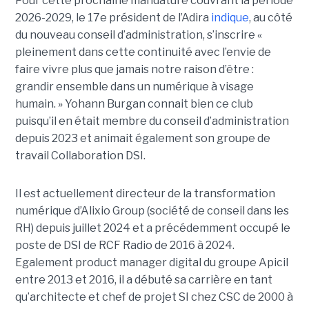
Pour cette prochaine mandature couvrant la période
2026-2029, le 17e président de l’Adira
indique
, au côté
du nouveau conseil d’administration, s’inscrire «
pleinement dans cette continuité avec l’envie de
faire vivre plus que jamais notre raison d’être :
grandir ensemble dans un numérique à visage
humain. »
Yoha
nn
Burgan connait bien ce club
puisqu’il en était membre du conseil d’administration
depuis 2023 et animait également
son
groupe de
travail Collaboration D
SI.
Il est actuellement directeur de la transformation
numérique d’Alixio Group (société de conseil dans les
RH) depuis juillet 2024 et a précédemment occupé le
poste de DSI de RCF Radio de 2016 à 2024.
Egalement product manager digital du groupe Apicil
entre 2013 et 2016, il a débuté sa carrière en tant
qu’architecte et chef de projet SI chez CSC de 2000 à