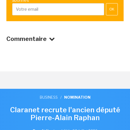
abonnés
OK
Commentaire
BUSINESS
/
NOMINATION
Claranet recrute l'ancien député
Pierre-Alain Raphan