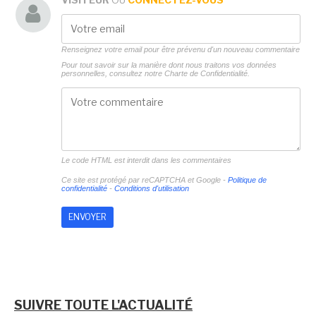
Renseignez votre email pour être prévenu d'un nouveau commentaire
Pour tout savoir sur la manière dont nous traitons vos données
personnelles, consultez notre
Charte de Confidentialité.
Le code HTML est interdit dans les commentaires
Ce site est protégé par reCAPTCHA et Google -
Politique de
confidentialité
-
Conditions d'utilisation
SUIVRE TOUTE L'ACTUALITÉ