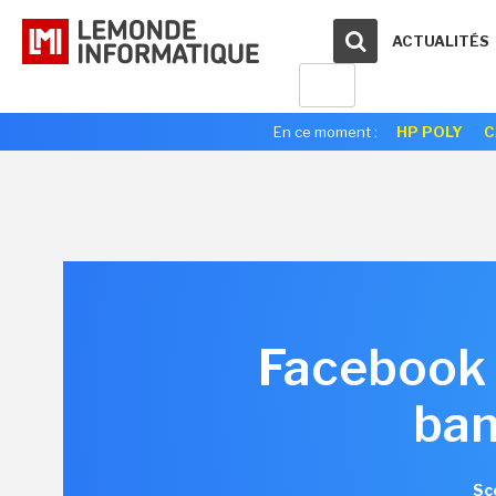
ACTUALITÉS
En ce moment :
HP POLY
C
Facebook 
ban
Sc