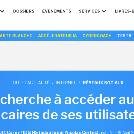
DOSSIERS
ÉVÉNEMENTS
SERVICES
LIVRES-
ARTE BLANCHE
ACCÉLERATEUR IA
CYBERCOACH
TESTS
TOUTE L'ACTUALITÉ
/
INTERNET
/
RÉSEAUX SOCIAUX
cherche à accéder a
caires de ses utilisat
ott Carey / IDG NS (adapté par Nicolas Certes)
,
publié le 09 Aout 