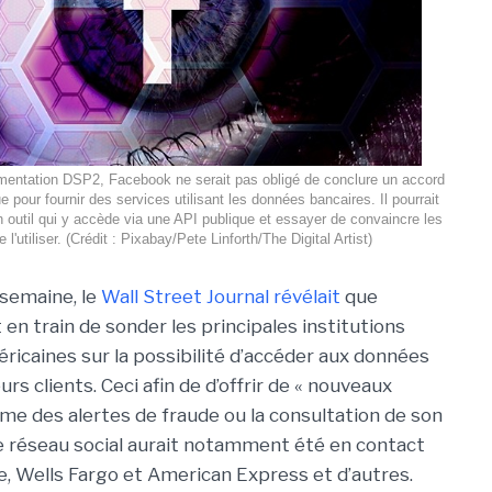
ementation DSP2, Facebook ne serait pas obligé de conclure un accord
pour fournir des services utilisant les données bancaires. Il pourrait
 outil qui y accède via une API publique et essayer de convaincre les
e l'utiliser. (Crédit : Pixabay/Pete Linforth/The Digital Artist)
 semaine, le
Wall Street Journal révélait
que
en train de sonder les principales institutions
éricaines sur la possibilité d’accéder aux données
urs clients. Ceci afin de d’offrir de « nouveaux
mme des alertes de fraude ou la consultation de son
 réseau social aurait notamment été en contact
e, Wells Fargo et American Express et d’autres.