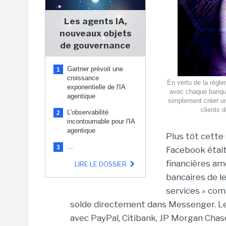
Les agents IA,
nouveaux objets
de gouvernance
Gartner prévoit une
1
croissance
En vertu de la régl
exponentielle de l'IA
avec chaque banque 
agentique
simplement créer un
clients d
L'observabilité
2
incontournable pour l'IA
agentique
Plus tôt cette
...
3
Facebook était 
financières am
LIRE LE DOSSIER
bancaires de le
services » co
solde directement dans Messenger. Le
avec PayPal, Citibank, JP Morgan Chas