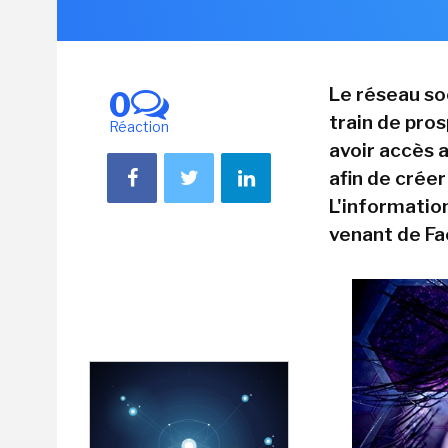
Le réseau soc
0
train de pro
Réaction
avoir accès 
afin de crée
L'information
venant de F