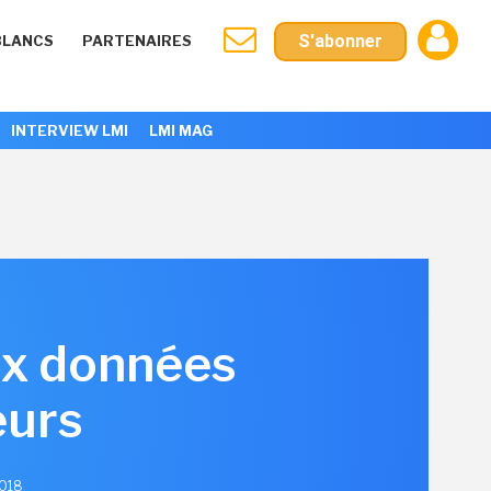
S'abonner
BLANCS
PARTENAIRES
INTERVIEW LMI
LMI MAG
ux données
eurs
2018