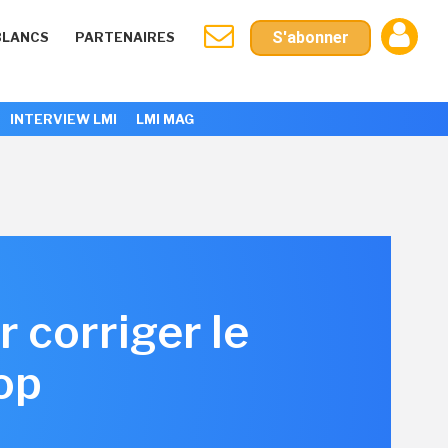
S'abonner
BLANCS
PARTENAIRES
INTERVIEW LMI
LMI MAG
 corriger le
op