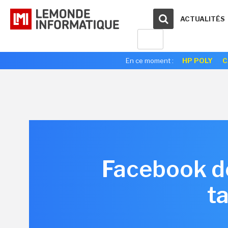
ACTUALITÉS
En ce moment :
HP POLY
C
Facebook dé
t