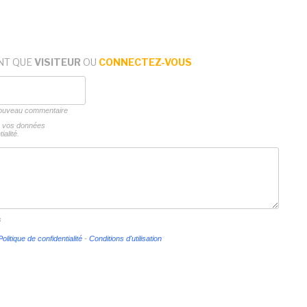
NT QUE
VISITEUR
OU
CONNECTEZ-VOUS
 nouveau commentaire
ns vos données
ialité.
s
Politique de confidentialité
-
Conditions d'utilisation