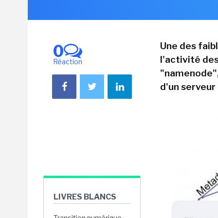
Une des faib
0
l'activité d
Réaction
"namenode", 
d'un serveur
LIVRES BLANCS
Transition numérique