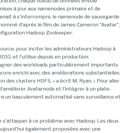
guration, chaque noeud de données envoie
ises à jour aux namenodes primaire et de
venait à s'interrompre, le namenode de sauvegarde
l, nommé d'après le film de James Cameron "Avatar",
configuration Hadoop Zookeeper.
ource, pour inciter les administrateurs Hadoop à
n 2010, et l'utilise depuis en production.
agner des workloads particulièrement importants
ncore enrichi avec des améliorations substantielles
ion des clusters HDFS, » a écrit M. Ryan. « Pour aller
 d'améliorer Avatarnode et l'intégrer à un plate-
ra un basculement automatisé sans surveillance et
de s'attaquer à ce problème avec Hadoop. Les deux
aujourd'hui également proposées avec une