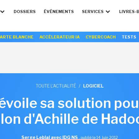
DOSSIERS
ÉVÉNEMENTS
SERVICES
LIVRES-
ARTE BLANCHE
ACCÉLERATEUR IA
CYBERCOACH
TESTS
TOUTE L'ACTUALITÉ
/
LOGICIEL
voile sa solution pour
alon d'Achille de Hado
Serge Leblal avec IDG NS
,
publié le 14 Juin 2012