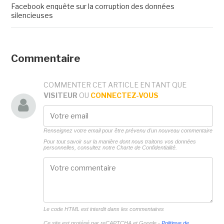
Facebook enquête sur la corruption des données
silencieuses
Commentaire
COMMENTER CET ARTICLE EN TANT QUE
VISITEUR
OU
CONNECTEZ-VOUS
Renseignez votre email pour être prévenu d'un nouveau commentaire
Pour tout savoir sur la manière dont nous traitons vos données
personnelles, consultez notre
Charte de Confidentialité.
Le code HTML est interdit dans les commentaires
Ce site est protégé par reCAPTCHA et Google -
Politique de