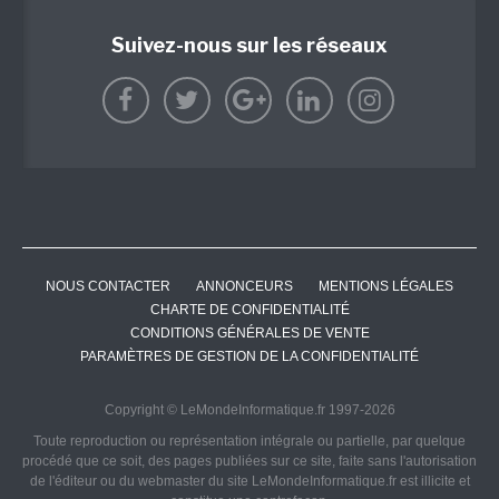
Suivez-nous sur les réseaux
NOUS CONTACTER
ANNONCEURS
MENTIONS LÉGALES
CHARTE DE CONFIDENTIALITÉ
CONDITIONS GÉNÉRALES DE VENTE
PARAMÈTRES DE GESTION DE LA CONFIDENTIALITÉ
Copyright © LeMondeInformatique.fr 1997-2026
Toute reproduction ou représentation intégrale ou partielle, par quelque
procédé que ce soit, des pages publiées sur ce site, faite sans l'autorisation
de l'éditeur ou du webmaster du site LeMondeInformatique.fr est illicite et