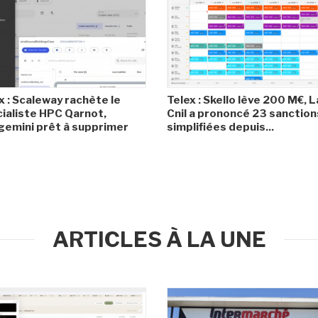
x : Scaleway rachète le
Telex : Skello lève 200 M€, L
ialiste HPC Qarnot,
Cnil a prononcé 23 sanction
emini prêt à supprimer
simplifiées depuis...
ARTICLES À LA UNE