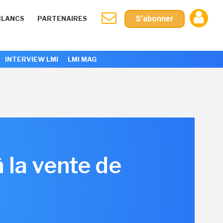
S'abonner
BLANCS
PARTENAIRES
INTERVIEW LMI
LMI MAG
 la vente de