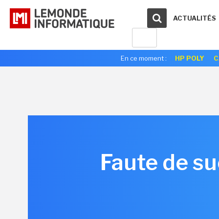
ACTUALITÉS
En ce moment :
HP POLY
C
Faute de su