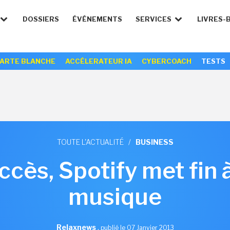
DOSSIERS
ÉVÉNEMENTS
SERVICES
LIVRES-
ARTE BLANCHE
ACCÉLERATEUR IA
CYBERCOACH
TESTS
TOUTE L'ACTUALITÉ
/
BUSINESS
ccès, Spotify met fin à
musique
Relaxnews
,
publié le 07 Janvier 2013