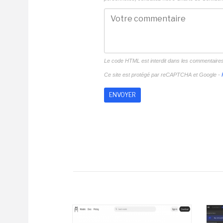
Le code HTML est interdit dans les commentaire
Ce site est protégé par reCAPTCHA et Google -