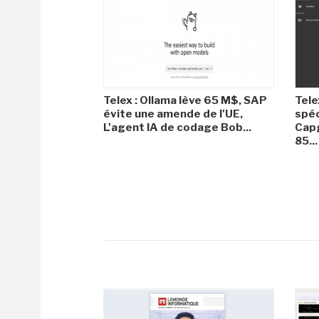
Telex : Ollama lève 65 M$, SAP
Tele
évite une amende de l'UE,
spéc
L'agent IA de codage Bob...
Capg
85...