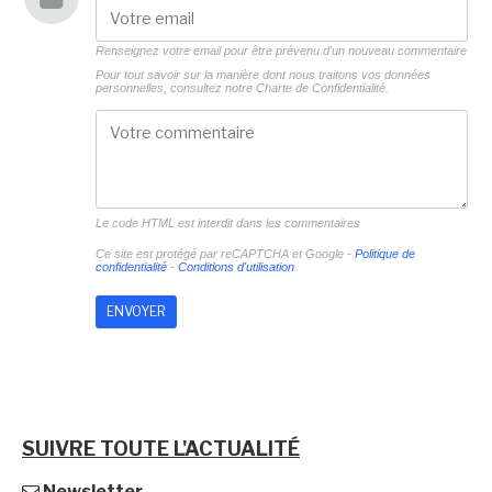
Renseignez votre email pour être prévenu d'un nouveau commentaire
Pour tout savoir sur la manière dont nous traitons vos données
personnelles, consultez notre
Charte de Confidentialité.
Le code HTML est interdit dans les commentaires
Ce site est protégé par reCAPTCHA et Google -
Politique de
confidentialité
-
Conditions d'utilisation
SUIVRE TOUTE L'ACTUALITÉ
Newsletter