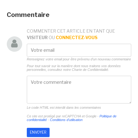
Commentaire
COMMENTER CET ARTICLE EN TANT QUE
VISITEUR
OU
CONNECTEZ-VOUS
Renseignez votre email pour être prévenu d'un nouveau commentaire
Pour tout savoir sur la manière dont nous traitons vos données
personnelles, consultez notre
Charte de Confidentialité.
Le code HTML est interdit dans les commentaires
Ce site est protégé par reCAPTCHA et Google -
Politique de
confidentialité
-
Conditions d'utilisation