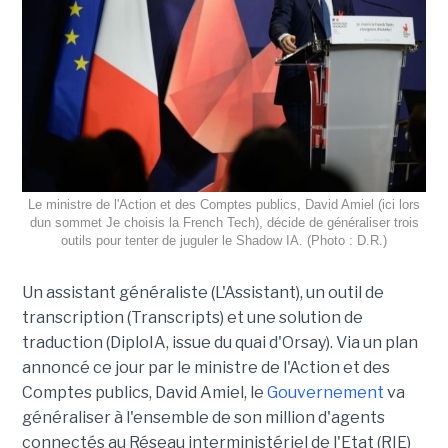
Le ministre de l'Action et des Comptes publics, David Amiel (ici lors
dun sommet Je choisis la French Tech), décide de généraliser trois
outils pour tenter de juguler le Shadow IA. (Photo : D.R.)
Un assistant généraliste (L'Assistant), un outil de
transcription (Transcripts) et une solution de
traduction (DiploIA, issue du quai d'Orsay). Via un plan
annoncé ce jour par le ministre de l'Action et des
Comptes publics, David Amiel, le
Gouvernement
va
généraliser à l'ensemble de son million d'agents
connectés au Réseau interministériel de l'Etat (RIE)