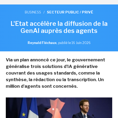
BUSINESS
/
SECTEUR PUBLIC / PRIVÉ
L'Etat accélère la diffusion de la
GenAI auprès des agents
Reynald Fléchaux
,
publié le 16 Juin 2026
Via un plan annoncé ce jour, le gouvernement
généralise trois solutions d'IA générative
couvrant des usages standards, comme la
synthèse, la rédaction ou la transcription. Un
million d'agents sont concernés.