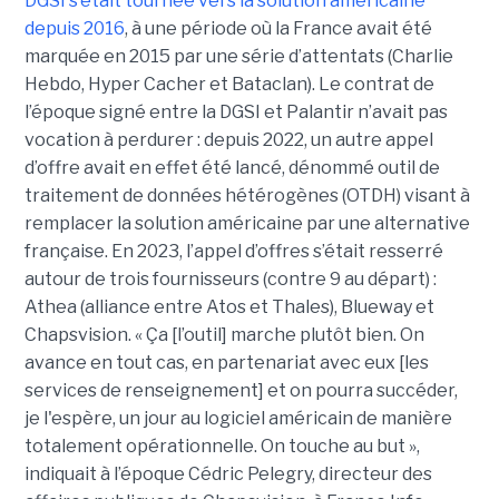
DGSI s’était tournée vers la solution américaine
depuis 2016
, à une période où la France avait été
marquée en 2015 par une série d’attentats (Charlie
Hebdo, Hyper Cacher et Bataclan). Le contrat de
l’époque signé entre la DGSI et Palantir n’avait pas
vocation à perdurer : depuis 2022, un autre appel
d’offre avait en effet été lancé, dénommé outil de
traitement de données hétérogènes (OTDH) visant à
remplacer la solution américaine par une alternative
française. En 2023, l’appel d’offres s’était resserré
autour de trois fournisseurs (contre 9 au départ) :
Athea (alliance entre Atos et Thales), Blueway et
Chapsvision. « Ça [l’outil] marche plutôt bien. On
avance en tout cas, en partenariat avec eux [les
services de renseignement] et on pourra succéder,
je l'espère, un jour au logiciel américain de manière
totalement opérationnelle. On touche au but »,
indiquait à l’époque Cédric Pelegry, directeur des