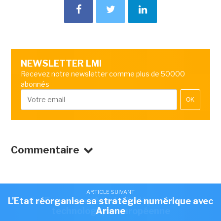
NEWSLETTER LMI
Recevez notre newsletter comme plus de 50000
abonnés
OK
Commentaire
ARTICLE SUIVANT
ARTICLE SUIVANT
L'Etat réorganise sa stratégie numérique avec
La France en tête de l'indépendance
technologique européenne
Ariane