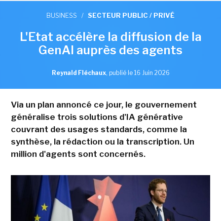
BUSINESS
/
SECTEUR PUBLIC / PRIVÉ
L'Etat accélère la diffusion de la
GenAI auprès des agents
Reynald Fléchaux
,
publié le 16 Juin 2026
Via un plan annoncé ce jour, le gouvernement
généralise trois solutions d'IA générative
couvrant des usages standards, comme la
synthèse, la rédaction ou la transcription. Un
million d'agents sont concernés.