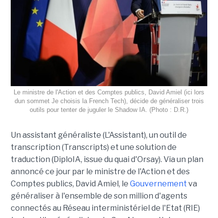
Le ministre de l'Action et des Comptes publics, David Amiel (ici lors
dun sommet Je choisis la French Tech), décide de généraliser trois
outils pour tenter de juguler le Shadow IA. (Photo : D.R.)
Un assistant généraliste (L'Assistant), un outil de
transcription (Transcripts) et une solution de
traduction (DiploIA, issue du quai d'Orsay). Via un plan
annoncé ce jour par le ministre de l'Action et des
Comptes publics, David Amiel, le
Gouvernement
va
généraliser à l'ensemble de son million d'agents
connectés au Réseau interministériel de l'Etat (RIE)