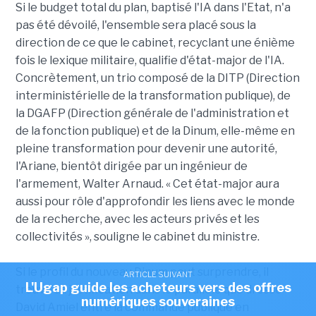
Si le budget total du plan, baptisé l'IA dans l'Etat, n'a
pas été dévoilé, l'ensemble sera placé sous la
direction de ce que le cabinet, recyclant une énième
fois le lexique militaire, qualifie d'état-major de l'IA.
Concrètement, un trio composé de la DITP (Direction
interministérielle de la transformation publique), de
la DGAFP (Direction générale de l'administration et
de la fonction publique) et de la Dinum, elle-même en
pleine transformation pour devenir une autorité,
l'Ariane, bientôt dirigée par un ingénieur de
l'armement, Walter Arnaud. « Cet état-major aura
aussi pour rôle d'approfondir les liens avec le monde
de la recherche, avec les acteurs privés et les
collectivités », souligne le cabinet du ministre.
Si le profil du nouveau Dinum peut surprendre, il
ARTICLE SUIVANT
L'Ugap guide les acheteurs vers des offres
trouve sa justification dans le parallèle que dresse
numériques souveraines
David Amiel entre la commande publique en