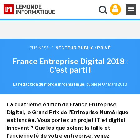
BUSINESS
/
SECTEUR PUBLIC / PRIVÉ
France Entreprise Digital 2018 :
C'est parti !
La rédaction du monde informatique
,
publié le 07 Mars 2018
La quatrième édition de France Entreprise
Digital, le Grand Prix de l'Entreprise Numérique
est lancée. Vous portez un projet IT et digital
innovant ? Quelles que soient la taille et
l'ancienneté de votre entreprise, venez