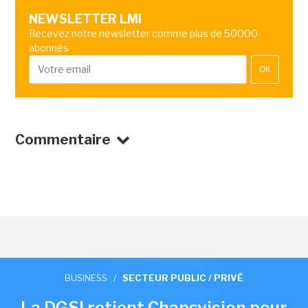
NEWSLETTER LMI
Recevez notre newsletter comme plus de 50000
abonnés
OK
Commentaire
BUSINESS
/
SECTEUR PUBLIC / PRIVÉ
La DGSI retient Chapsvision pour