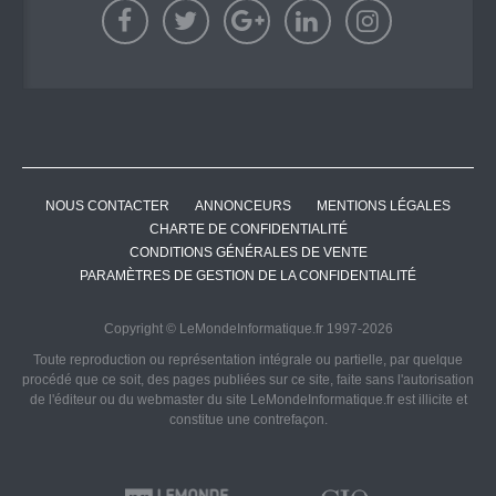
NOUS CONTACTER
ANNONCEURS
MENTIONS LÉGALES
CHARTE DE CONFIDENTIALITÉ
CONDITIONS GÉNÉRALES DE VENTE
PARAMÈTRES DE GESTION DE LA CONFIDENTIALITÉ
Copyright © LeMondeInformatique.fr 1997-2026
Toute reproduction ou représentation intégrale ou partielle, par quelque
procédé que ce soit, des pages publiées sur ce site, faite sans l'autorisation
de l'éditeur ou du webmaster du site LeMondeInformatique.fr est illicite et
constitue une contrefaçon.