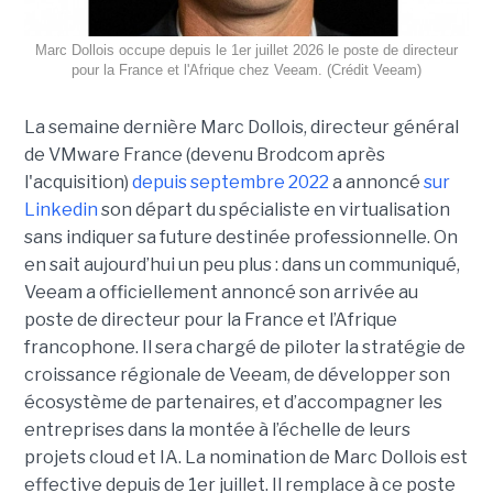
Marc Dollois occupe depuis le 1er juillet 2026 le poste de directeur
pour la France et l'Afrique chez Veeam. (Crédit Veeam)
La semaine dernière Marc Dollois, directeur général
de VMware France (devenu Brodcom après
l'acquisition)
depuis septembre 2022
a annoncé
sur
Linkedin
son départ du spécialiste en virtualisation
sans indiquer sa future destinée professionnelle. On
en sait aujourd’hui un peu plus : dans un communiqué,
Veeam a officiellement annoncé son arrivée au
poste de directeur pour la France et l’Afrique
francophone. Il sera chargé de piloter la stratégie de
croissance régionale de Veeam, de développer son
écosystème de partenaires, et d’accompagner les
entreprises dans la montée à l’échelle de leurs
projets cloud et IA. La nomination de Marc Dollois est
effective depuis de 1er juillet. Il remplace à ce poste