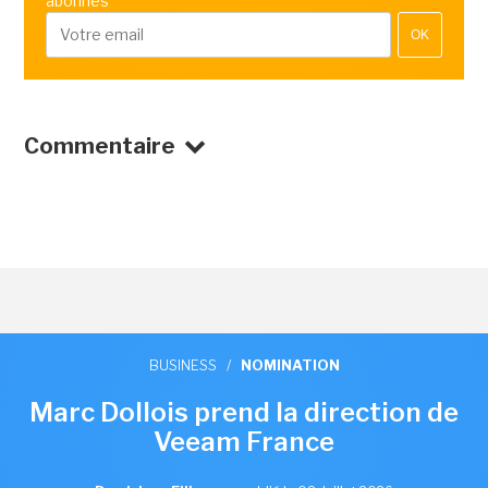
abonnés
OK
Commentaire
BUSINESS
/
NOMINATION
Marc Dollois prend la direction de
Veeam France