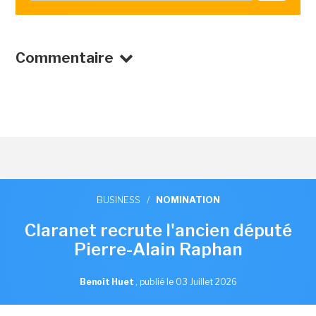
Commentaire
BUSINESS
/
NOMINATION
Claranet recrute l'ancien député
Pierre-Alain Raphan
Benoît Huet
,
publié le 03 Juillet 2026