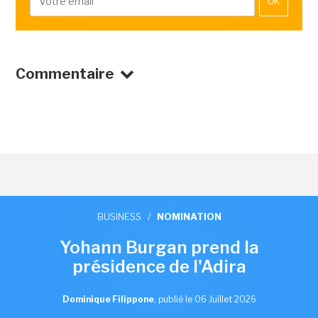
OK
Commentaire
BUSINESS
/
NOMINATION
Yohann Burgan prend la
présidence de l'Adira
Dominique Filippone
,
publié le 06 Juillet 2026