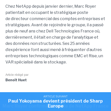
Chez NetApp depuis janvier dernier, Marc Royer
patientait en occupant le stratégique poste
de directeur commercial des comptes entreprises et
stratégiques. Avant de rejoindre le groupe, il a passé
plus de neuf ans chez Dell Technologies France où,
dernièrement, il était en charge de l'analytique et
des données non structurées. Ses 25 années
d’expérience l’ont aussi mené à fréquenter d’autres
entreprises technologiques comme EMC et Rise, un
VAR spécialisé dans le stockage.
Article rédigé par
Benoît Huet
ARTICLE SUIVANT
ARTICLE SUIVANT
Cet article vous a plu?
Partagez le !
Romain Passilly prend la direction de Visma
Paul Yokoyama devient président de Sharp
ARTICLE SUIVANT
Marc Royer confirmé à la tête de NetApp France
Europe
France