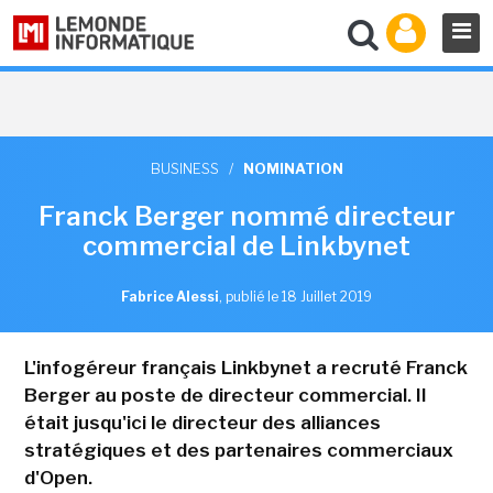
BUSINESS
/
NOMINATION
Franck Berger nommé directeur
commercial de Linkbynet
Fabrice Alessi
,
publié le 18 Juillet 2019
L'infogéreur français Linkbynet a recruté Franck
Berger au poste de directeur commercial. Il
était jusqu'ici le directeur des alliances
stratégiques et des partenaires commerciaux
d'Open.