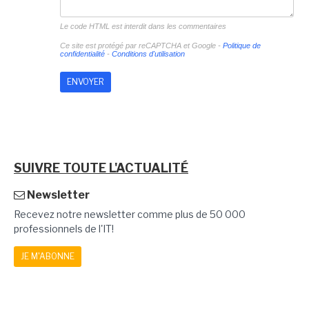
Le code HTML est interdit dans les commentaires
Ce site est protégé par reCAPTCHA et Google -
Politique de
confidentialité
-
Conditions d'utilisation
SUIVRE TOUTE L'ACTUALITÉ
Newsletter
Recevez notre newsletter comme plus de 50 000
professionnels de l'IT!
JE M'ABONNE