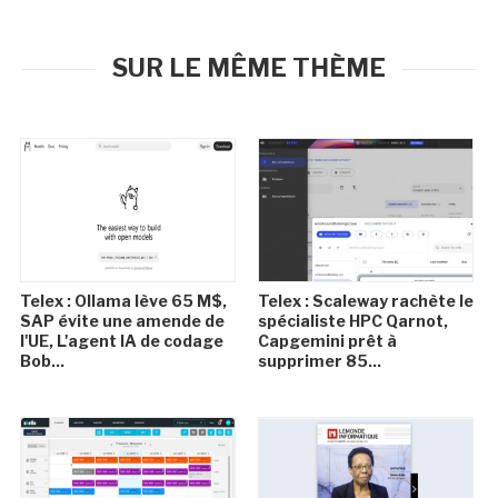
SUR LE MÊME THÈME
Telex : Ollama lève 65 M$,
Telex : Scaleway rachète le
SAP évite une amende de
spécialiste HPC Qarnot,
l'UE, L'agent IA de codage
Capgemini prêt à
Bob...
supprimer 85...