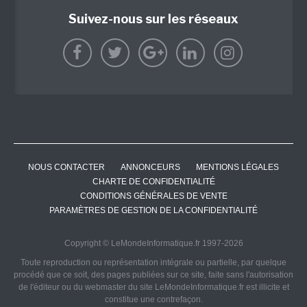
Suivez-nous sur les réseaux
NOUS CONTACTER
ANNONCEURS
MENTIONS LÉGALES
CHARTE DE CONFIDENTIALITÉ
CONDITIONS GÉNÉRALES DE VENTE
PARAMÈTRES DE GESTION DE LA CONFIDENTIALITÉ
Copyright © LeMondeInformatique.fr 1997-2026
Toute reproduction ou représentation intégrale ou partielle, par quelque
procédé que ce soit, des pages publiées sur ce site, faite sans l'autorisation
de l'éditeur ou du webmaster du site LeMondeInformatique.fr est illicite et
constitue une contrefaçon.