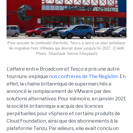
Pour assurer la continuité d'activité, Tesco a lancé un plan ambitieux
de migration hors VMware qui devrait durer jusqu'à fin 2027. (Crédit
Photo: Shashank Verma /Unsplash)
L’affaire entre Broadcom et Tesco a pris une autre
tournure, explique
nos confrères de The Register
. En
effet, la chaîne britannique de supermarchés a
annoncé le remplacement de VMware par des
solutions alternatives. Pour mémoire, en janvier 2021
la société britannique a acquis des licences
perpétuelles pour vSphere et certains produits de
Cloud Foundation, ainsi que des abonnements à la
plateforme Tanzu. Par ailleurs, elle avait conclu un