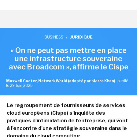
BUSINESS
/
JURIDIQUE
« On ne peut pas mettre en place
une infrastructure souveraine
avec Broadcom », affirme le Cispe
Maxwell Cooter, NetworkWorld (adapté par pierre Khan)
,
publié
le 29 Juin 2026
Le regroupement de fournisseurs de services
cloud européens (Cispe) s'inquiète des
pratiques d'intimidation de l'entreprise, qui vont
à l'encontre d'une stratégie souveraine dans le
domaine du cloud computing.