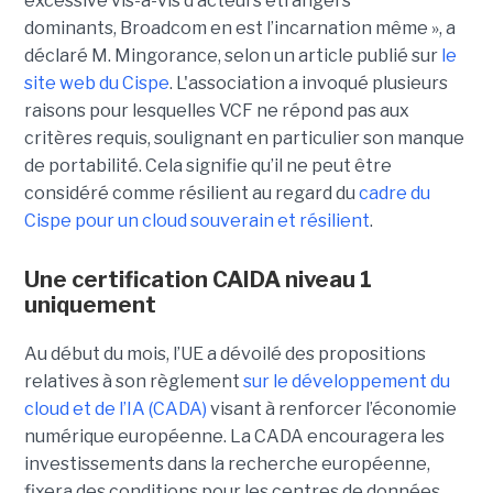
excessive vis-à-vis d’acteurs étrangers
dominants, Broadcom en est l’incarnation même », a
déclaré M. Mingorance, selon un article publié sur
le
site web du C
ispe
.
L'association a invoqué plusieurs
raisons pour lesquelles VCF ne répond pas aux
critères requis, soulignant en particulier son manque
de portabilité. Cela signifie qu’il ne peut être
considéré comme résilient au regard du
cadre du
C
ispe
pour un cloud souverain et résilient
.
Une certification CAIDA niveau 1
uniquement
Au début du mois, l’UE a dévoilé des propositions
relatives à son règlement
sur le développement du
cloud et de l’IA (CADA)
visant à renforcer l’économie
numérique européenne. La CADA encouragera les
investissements dans la recherche européenne,
fixera des conditions pour les centres de données