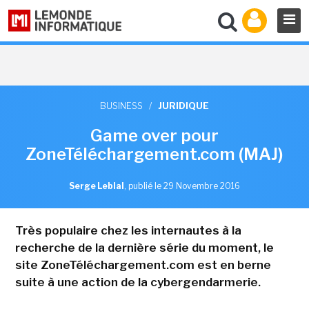
BUSINESS
/
JURIDIQUE
Game over pour
ZoneTéléchargement.com (MAJ)
Serge Leblal
,
publié le 29 Novembre 2016
Très populaire chez les internautes à la
recherche de la dernière série du moment, le
site ZoneTéléchargement.com est en berne
suite à une action de la cybergendarmerie.