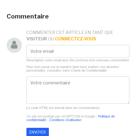
Commentaire
COMMENTER CET ARTICLE EN TANT QUE
VISITEUR
OU
CONNECTEZ-VOUS
Renseignez votre email pour être prévenu d'un nouveau commentaire
Pour tout savoir sur la manière dont nous traitons vos données
personnelles, consultez notre
Charte de Confidentialité.
Le code HTML est interdit dans les commentaires
Ce site est protégé par reCAPTCHA et Google -
Politique de
confidentialité
-
Conditions d'utilisation