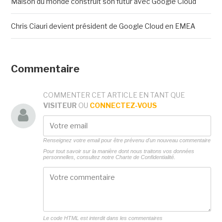
Maison du monde construit son futur avec Google Cloud
Chris Ciauri devient président de Google Cloud en EMEA
Commentaire
COMMENTER CET ARTICLE EN TANT QUE
VISITEUR
OU
CONNECTEZ-VOUS
Renseignez votre email pour être prévenu d'un nouveau commentaire
Pour tout savoir sur la manière dont nous traitons vos données
personnelles, consultez notre
Charte de Confidentialité.
Le code HTML est interdit dans les commentaires