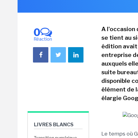
A l'occasion
0
se tient au s
Réaction
édition avait 
entreprise d
auxquels ell
suite bureau
disponible 
élément de l
élargie Goog
LIVRES BLANCS
Le temps où G
Transition numérique