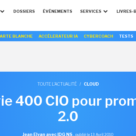
DOSSIERS
ÉVÉNEMENTS
SERVICES
LIVRES-
ARTE BLANCHE
ACCÉLERATEUR IA
CYBERCOACH
TESTS
TOUTE L'ACTUALITÉ
/
CLOUD
ie 400 CIO pour pro
2.0
Jean Elyan avec IDG NS
,
publié le 13 Avril 2010