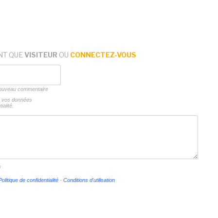
NT QUE
VISITEUR
OU
CONNECTEZ-VOUS
 nouveau commentaire
ns vos données
ialité.
s
Politique de confidentialité
-
Conditions d'utilisation