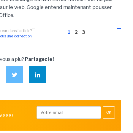
 sur le web, Google entend maintenant pousser
ffice.
reur dans l'article?
1
2
3
ous une correction
 vous a plu?
Partagez le !
OK
 50000