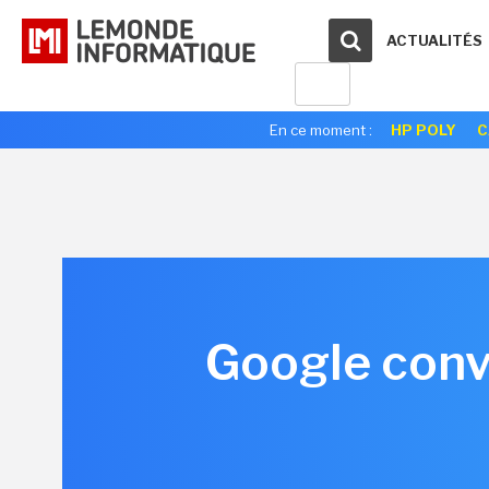
ACTUALITÉS
En ce moment :
HP POLY
C
Google conv