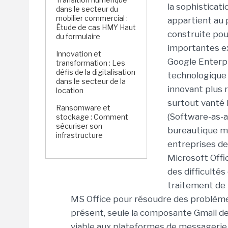
la sophisticati
dans le secteur du
mobilier commercial :
appartient au 
Étude de cas HMY Haut
construite pou
du formulaire
importantes ex
Innovation et
Google Enterpr
transformation : Les
défis de la digitalisation
technologique 
dans le secteur de la
innovant plus 
location
surtout vanté 
Ransomware et
(Software-as-a
stockage : Comment
sécuriser son
bureautique m
infrastructure
entreprises de
Microsoft Offic
des difficulté
traitement de 
MS Office pour résoudre des problème
présent, seule la composante Gmail d
viable aux plateformes de messageri