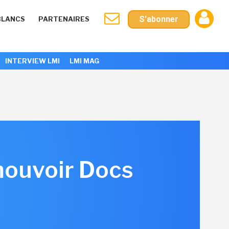
S'abonner
BLANCS
PARTENAIRES
INTERVIEW LMI
LMI MAG
mouvoir Docs