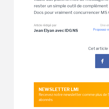
rester un simple outil de complément
Docs pour vraiment concurrencer MS O
Une er
Article rédigé par
Proposez-n
Jean Elyan avec IDG NS
Cet article
NEWSLETTER LMI
Recevez notre newsletter comme plus de
abonnés