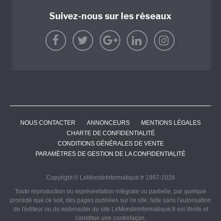
Suivez-nous sur les réseaux
NOUS CONTACTER
ANNONCEURS
MENTIONS LÉGALES
CHARTE DE CONFIDENTIALITÉ
CONDITIONS GÉNÉRALES DE VENTE
PARAMÈTRES DE GESTION DE LA CONFIDENTIALITÉ
Copyright © LeMondeInformatique.fr 1997-2026
Toute reproduction ou représentation intégrale ou partielle, par quelque
procédé que ce soit, des pages publiées sur ce site, faite sans l'autorisation
de l'éditeur ou du webmaster du site LeMondeInformatique.fr est illicite et
constitue une contrefaçon.