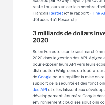
absorbé par Axway, Layer 7 par CA et Ma
reste toujours un certain nombre d’ac
Français
Restlet
(cf le rapport «
The A
d’études 451 Research).
3 milliards de dollars in
2020
Selon Forrester, sur le seul marché amér
2020 dans la gestion des API. Apigee e
pour exposer leurs API vers leurs éco
distribution Walgreens ou l’opérateur 
de
Google
pour simplifier la mise en œu
support de la sécurité et des fonctions
des API
et elles laissent aux développ
développement, énumère Google dans so
environnement cloud, ses solutions c