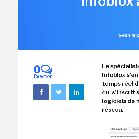
Infoblox
Sean Mic
Le spécialis
0
Infoblox s'em
Réaction
temps réel d
qui s'inscrit
logiciels de
réseau.