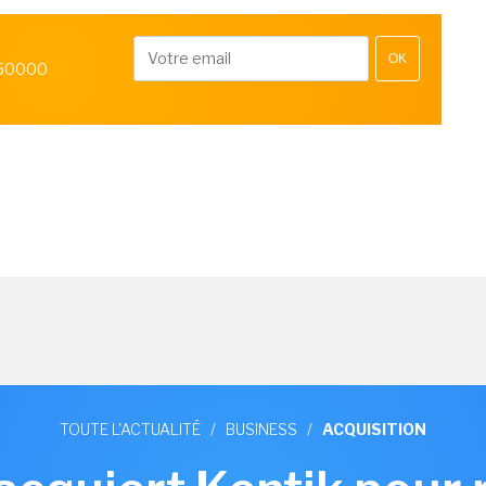
OK
 50000
TOUTE L'ACTUALITÉ
/
BUSINESS
/
ACQUISITION