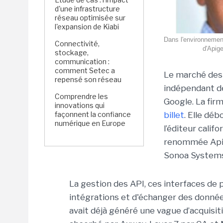
d'une infrastructure
réseau optimisée sur
l'expansion de Kiabi
Dans l'environnement
Connectivité,
d'Apige
stockage,
communication :
comment Setec a
Le marché des
repensé son réseau
indépendant de
Comprendre les
Google. La fir
innovations qui
façonnent la confiance
billet
. Elle dé
numérique en Europe
l’éditeur calif
renommée Apig
Sonoa Systems 
La gestion des API, ces interfaces de
intégrations et d'échanger des données
avait déjà généré une vague d’acquisitio