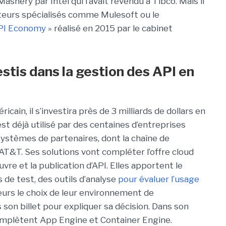
shery par Intel qui l’avait revendu à Tibco. Mais il
teurs spécialisés comme Mulesoft ou le
PI Economy
» réalisé en 2015 par le cabinet
vestis dans la gestion des API en
icain, il s’investira près de 3 milliards de dollars en
st déjà utilisé par des centaines d’entreprises
systèmes de partenaires, dont la chaîne de
AT&T. Ses solutions vont compléter l’offre cloud
vre et la publication d’API. Elles apportent le
 de test, des outils d’analyse
pour évaluer l’usage
eurs le choix de leur environnement de
n billet pour expliquer sa décision. Dans son
omplètent App Engine et Container Engine.