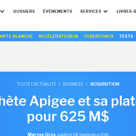
DOSSIERS
ÉVÉNEMENTS
SERVICES
LIVRES-
ARTE BLANCHE
ACCÉLERATEUR IA
CYBERCOACH
TESTS
TOUTE L'ACTUALITÉ
/
BUSINESS
/
ACQUISITION
hète Apigee et sa pla
pour 625 M$
Maryse Gros
,
publié le 08 Septembre 2016