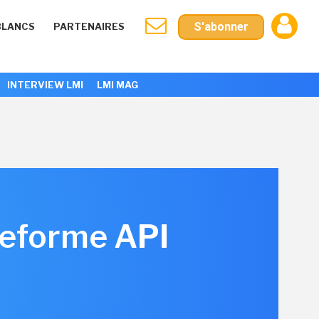
S'abonner
BLANCS
PARTENAIRES
INTERVIEW LMI
LMI MAG
teforme API