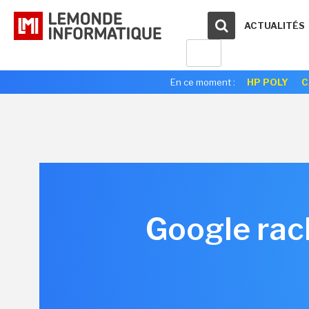
ACTUALITÉS
En ce moment :
HP POLY
C
Google rac