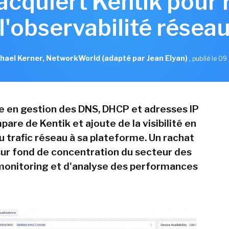
 acquiert Kentik pour 
l'observabilité résea
hael Kerner, NetworkWorld (adapté par Jean Elyan)
,
publié le 09 
te en gestion des DNS, DHCP et adresses IP
pare de Kentik et ajoute de la visibilité en
u trafic réseau à sa plateforme. Un rachat
 sur fond de concentration du secteur des
 monitoring et d'analyse des performances