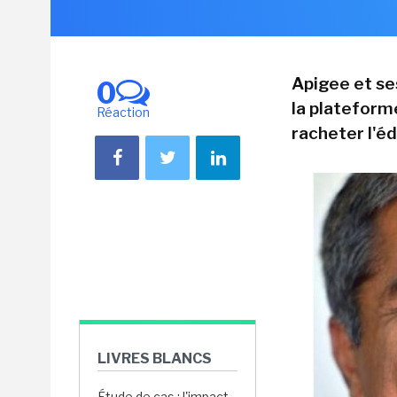
Apigee et se
0
la plateform
Réaction
racheter l'éd
LIVRES BLANCS
Étude de cas : l'impact